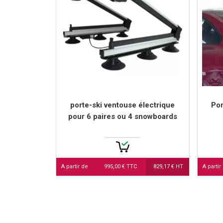
porte-ski ventouse électrique
Por
pour 6 paires ou 4 snowboards
A partir de
995,00 € TTC
829,17 € HT
A partir