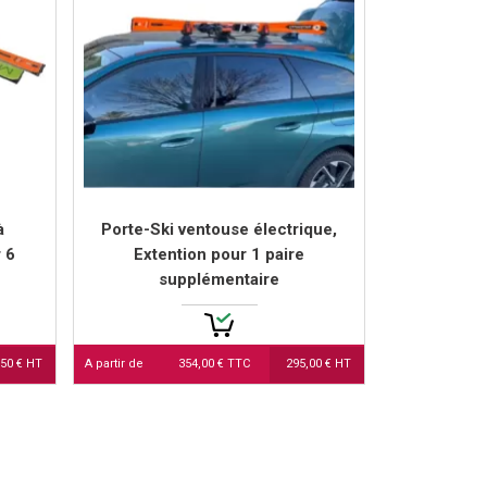
à
Porte-Ski ventouse électrique,
 6
Extention pour 1 paire
supplémentaire
,50 € HT
A partir de
354,00 € TTC
295,00 € HT