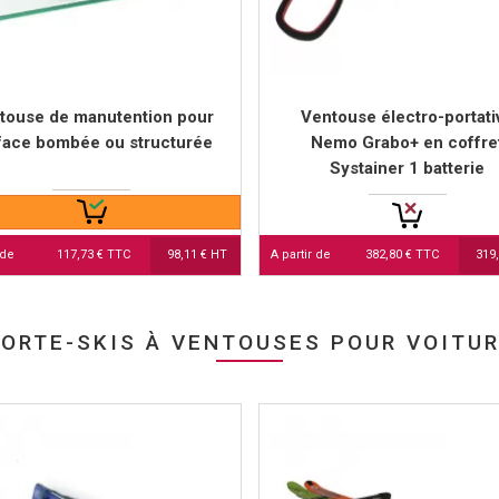
touse de manutention pour
Ventouse électro-portati
face bombée ou structurée
Nemo Grabo+ en coffre
Systainer 1 batterie
 de
117,73 € TTC
98,11 € HT
A partir de
382,80 € TTC
319
ORTE-SKIS À VENTOUSES POUR VOITU