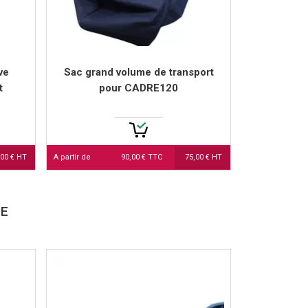
ve
Sac grand volume de transport
t
pour CADRE120
,00 € HT
A partir de
90,00 € TTC
75,00 € HT
RE