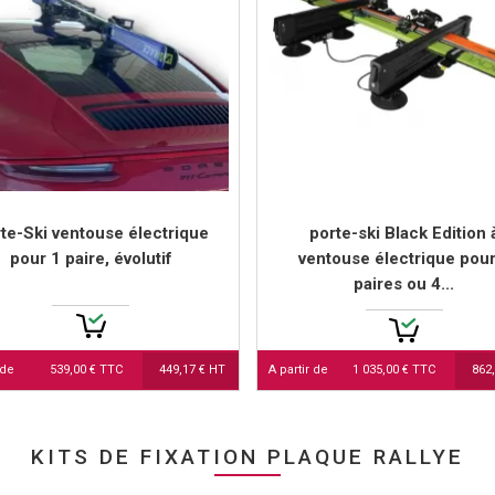
te-Ski ventouse électrique
porte-ski Black Edition 
pour 1 paire, évolutif
ventouse électrique pour
paires ou 4...
 de
539,00 € TTC
449,17 € HT
A partir de
1 035,00 € TTC
862
KITS DE FIXATION PLAQUE RALLYE