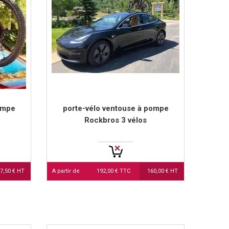
ompe
porte-vélo ventouse à pompe
Rockbros 3 vélos
7,50 € HT
A partir de
192,00 € TTC
160,00 € HT