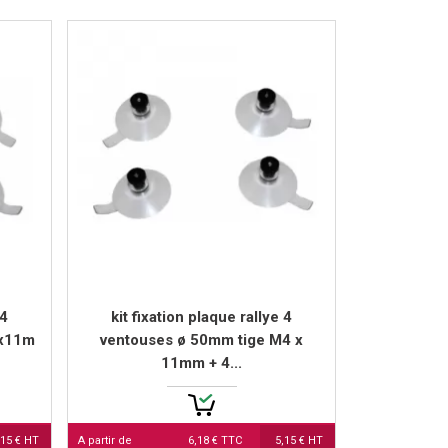
 4
kit fixation plaque rallye 4
 x11m
ventouses ø 50mm tige M4 x
11mm + 4...
,15 € HT
A partir de
6,18 € TTC
5,15 € HT