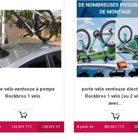
te-vélo ventouse à pompe
porte-vélo ventouse élect
Rockbros 1 vélo
Rockbros 1 vélo (ou 2 v
avec...
e
154,00 € TTC
128,33 € HT
A partir de
385,00 € TTC
32