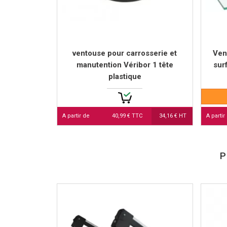
ventouse pour carrosserie et
Ven
manutention Véribor 1 tête
sur
plastique
A partir de
40,99 € TTC
34,16 € HT
A partir
P