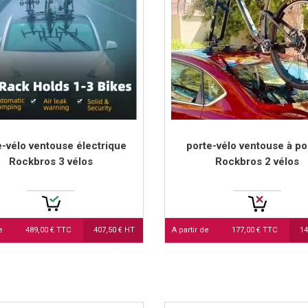
Voir plus
e-vélo ventouse électrique
porte-vélo ventouse à p
Rockbros 3 vélos
Rockbros 2 vélos
e
489,00 € TTC
407,50 € HT
A partir de
177,00 € TTC
14