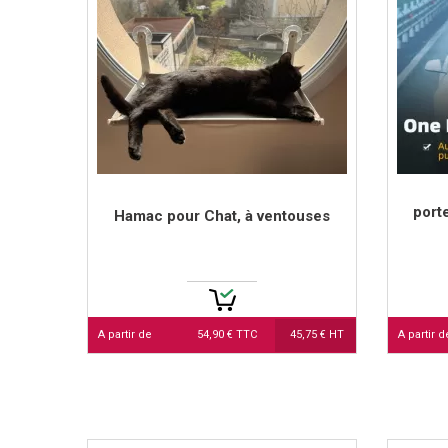
port
Hamac pour Chat, à ventouses
A partir de
54,90 € TTC
45,75 € HT
A partir d