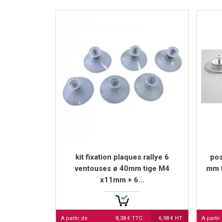
kit fixation plaques rallye 6
pos
ventouses ø 40mm tige M4
mm t
x11mm + 6...
A partir de
8,38 € TTC
6,98 € HT
A partir