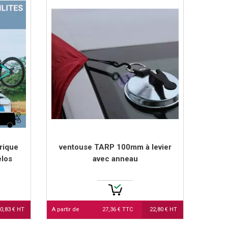
rique
ventouse TARP 100mm à levier
élos
avec anneau
0,83 € HT
A partir de
27,36 € TTC
22,80 € HT