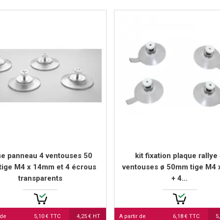
e panneau 4 ventouses 50
kit fixation plaque rallye
ige M4 x 14mm et 4 écrous
ventouses ø 50mm tige M4
transparents
+ 4...
 de
5,10 € TTC
4,25 € HT
A partir de
6,18 € TTC
5