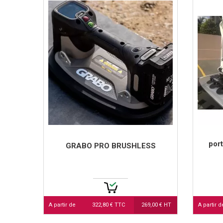
por
GRABO PRO BRUSHLESS
A partir de
322,80 € TTC
269,00 € HT
A partir d