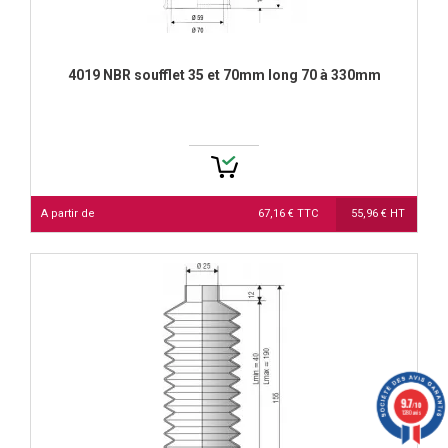
4019 NBR soufflet 35 et 70mm long 70 à 330mm
A partir de
67,16 € TTC
55,96 € HT
9.7
/10
1280 avis