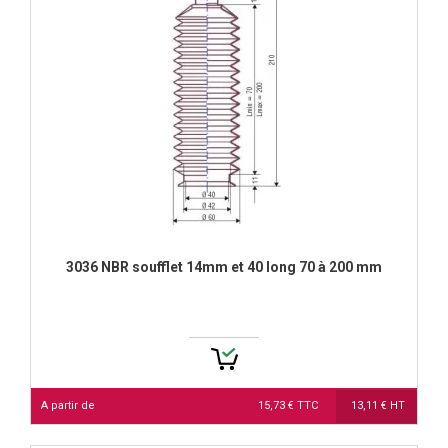
3036 NBR soufflet 14mm et 40 long 70 à 200 mm
A partir de
15,73 € TTC
13,11 € HT