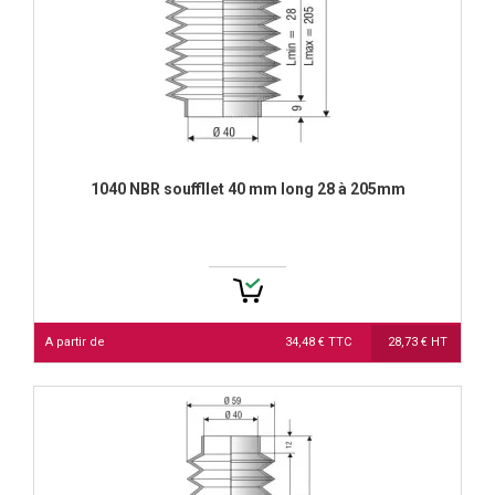
1040 NBR souffllet 40 mm long 28 à 205mm
A partir de
34,48 € TTC
28,73 € HT