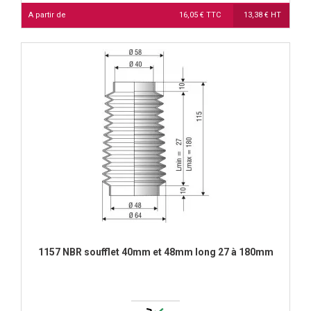
A partir de
16,05 € TTC
13,38 € HT
1157 NBR soufflet 40mm et 48mm long 27 à 180mm