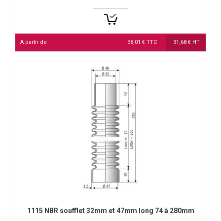
A partir de
38,01 € TTC
31,68 € HT
1115 NBR soufflet 32mm et 47mm long 74 à 280mm