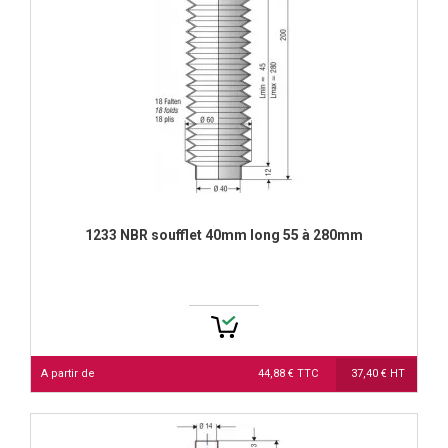
1233 NBR soufflet 40mm long 55 à 280mm
A partir de
44,88 € TTC
37,40 € HT