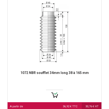
1072 NBR soufflet 34mm long 38 à 165 mm
A partir de
36,92 € TTC
30,76 € HT