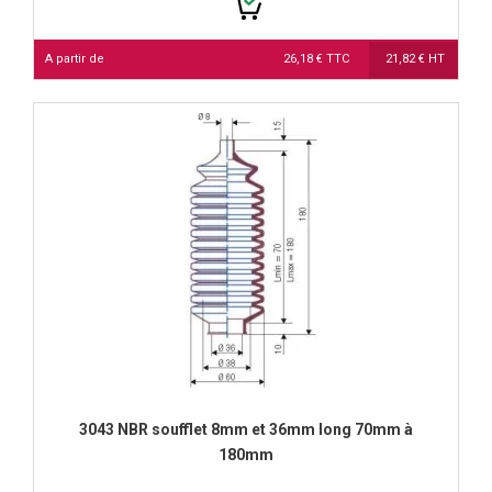
A partir de
26,18 € TTC
21,82 € HT
3043 NBR soufflet 8mm et 36mm long 70mm à
180mm