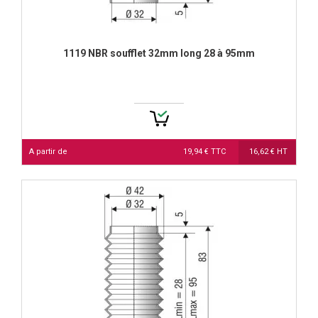
1119 NBR soufflet 32mm long 28 à 95mm
A partir de
19,94 € TTC
16,62 € HT