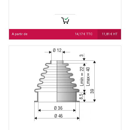
A partir de
14,17 € TTC
11,81 € HT