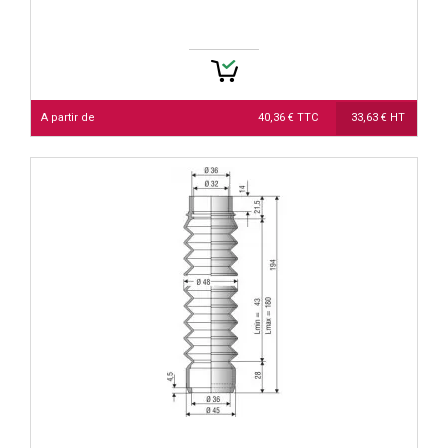
A partir de
40,36 € TTC
33,63 € HT