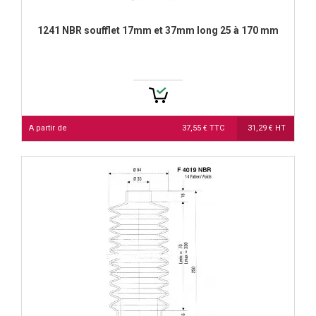
1241 NBR soufflet 17mm et 37mm long 25 à 170 mm
A partir de
37,55 € TTC
31,29 € HT