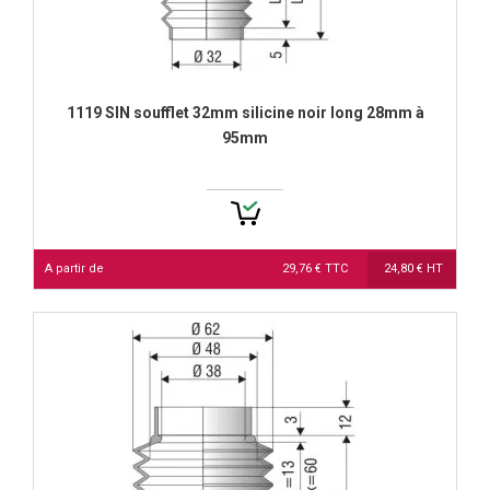
1119 SIN soufflet 32mm silicine noir long 28mm à
95mm
A partir de
29,76 € TTC
24,80 € HT