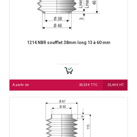
1214 NBR soufflet 38mm long 13 à 60 mm
A partir de
30,53 € TTC
25,44 € HT