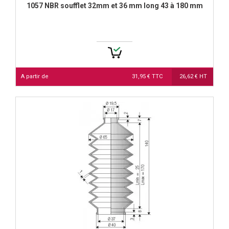
1057 NBR soufflet 32mm et 36 mm long 43 à 180 mm
A partir de
31,95 € TTC
26,62 € HT