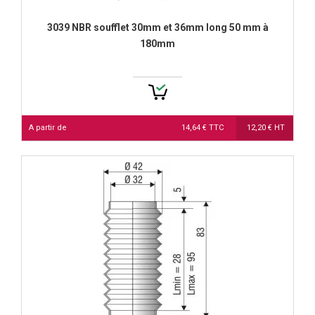
3039 NBR soufflet 30mm et 36mm long 50 mm à
180mm
A partir de
14,64 € TTC
12,20 € HT