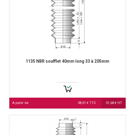
1135 NBR soufflet 40mm long 33 à 205mm
A partir de
38,01 € TTC
31,68 € HT