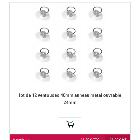
lot de 12 ventouses 40mm anneau métal ouvrable
24mm
A partir de
13,20 € TTC
11,00 € HT