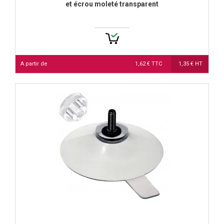
et écrou moleté transparent
A partir de
1,62 € TTC
1,35 € HT