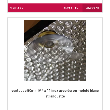
A partir de
31,08 € TTC
25,90 € HT
ventouse 50mm M4 x 11 inox avec écrou moleté blanc
et languette