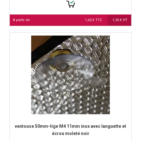
A partir de
1,62 € TTC
1,35 € HT
ventouse 50mm-tige M4 11mm inox avec languette et
écrou moleté noir