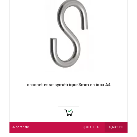
crochet esse symétrique 3mm en inox A4
A partir de
0,76 € TTC
0,63 € HT