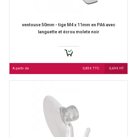
ventouse 50mm - tige M4 x 11mm en PA6 avec
languette et écrou molete noir
A partir de
0,83 € TTC
0,69 € HT