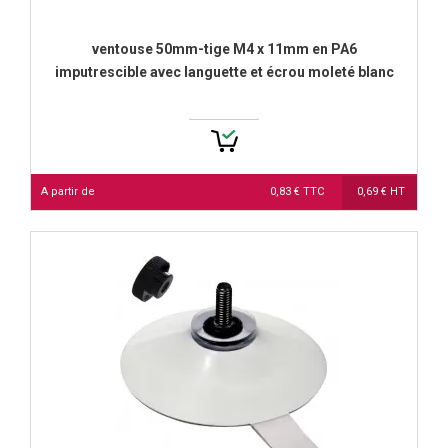
ventouse 50mm-tige M4 x 11mm en PA6
imputrescible avec languette et écrou moleté blanc
A partir de
0,83 € TTC
0,69 € HT