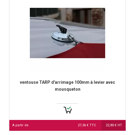
ventouse TARP d'arrimage 100mm à levier avec
mousqueton
A partir de
27,36 € TTC
22,80 € HT