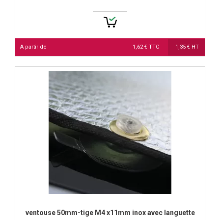
A partir de
1,62 € TTC
1,35 € HT
ventouse 50mm-tige M4 x11mm inox avec languette