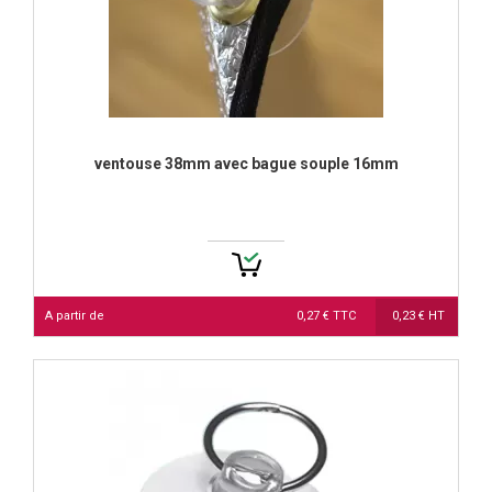
ventouse 38mm avec bague souple 16mm
A partir de
0,27 € TTC
0,23 € HT