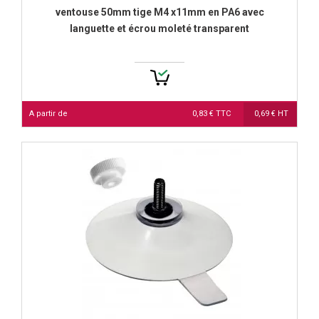
ventouse 50mm tige M4 x11mm en PA6 avec
languette et écrou moleté transparent
A partir de
0,83 € TTC
0,69 € HT