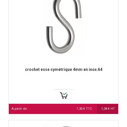
crochet esse symétrique 4mm en inox A4
A partir de
1,30 € TTC
1,08 € HT