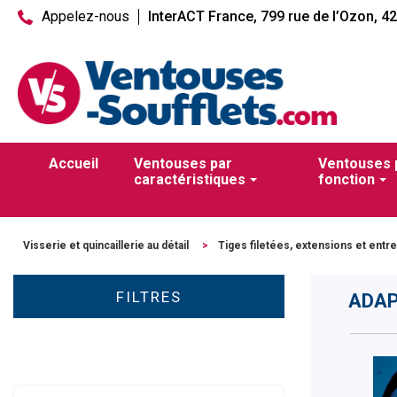
Appelez-nous
InterACT France, 799 rue de l’Ozon, 4
Accueil
Ventouses par
Ventouses 
caractéristiques
fonction
Visserie et quincaillerie au détail
>
Tiges filetées, extensions et entr
FILTRES
ADAP