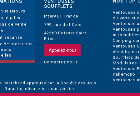
NOS TOP 
MATIONS
VENTOUSES
SOUFFLETS
on et retours
Ventouses d
InterACT France
s légales
du verre et 
Ventouses à
ons de vente
799, rue de l'Ozon
Ventouses p
os
42560 Boisset Saint
automobiles
t sécurisé
Priest
Camping car
ue de protection
Ventouses 
nnées
Appelez-nous
électriques (
elles
Soufflets de
Contactez nous
Modulaires
Ventouses P
Kakemono
Ventouses a
Marchand approuvé par la Société des Avis
Garantis,
cliquez ici pour vérifier
.