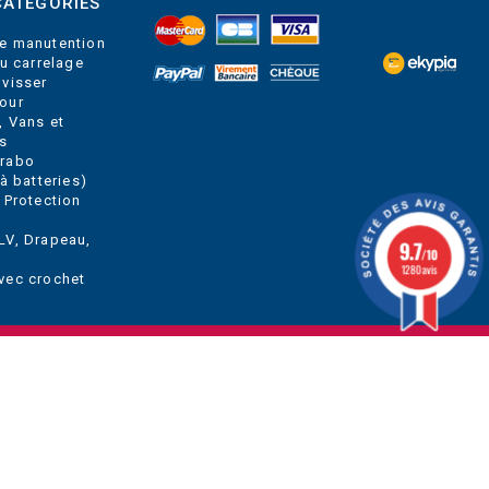
CATEGORIES
e manutention
du carrelage
 visser
our
, Vans et
s
Grabo
à batteries)
 Protection
LV, Drapeau,
9.7
/10
1280 avis
vec crochet