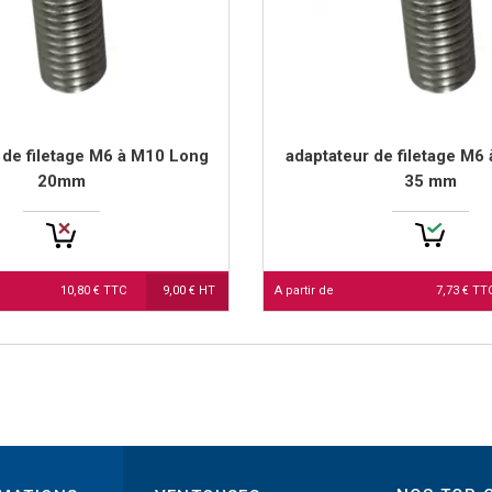
 de filetage M6 à M10 Long
adaptateur de filetage M6
20mm
35 mm
10,80 € TTC
9,00 € HT
A partir de
7,73 € T