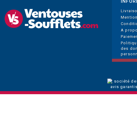
INFOR
Livrais
Mention
Conditi
A prop
Paiemen
Politiq
des do
personn