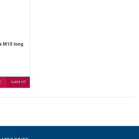
 à M10 long
TC
6,44 € HT