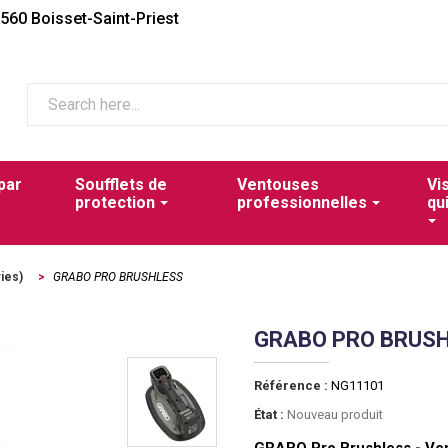
2560 Boisset-Saint-Priest
par
Soufflets de
Ventouses
Vi
protection
professionnelles
qu
ies)
>
GRABO PRO BRUSHLESS
GRABO PRO BRUS
Référence :
NG11101
État :
Nouveau produit