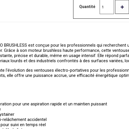
Quantité
 BRUSHLESS est conçue pour les professionnels qui recherchent une
er. Grâce à son moteur brushless haute performance, cette ventouse
ante, précise et durable, même en usage intensif. Elle répond parf
iaux lourds et des industriels confrontés à des surfaces variées, lo
 l'évolution des ventouses électro-portatives pour les professionnel
ts, elle offre une puissance accrue, une efficacité énergétique optim
ation pour une aspiration rapide et un maintien puissant
e
ystainer
i-relâchement accidentel
 pour suivi en temps réel