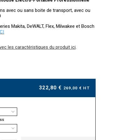
touse Électro-Portative Professionnelle
ons avec ou sans boite de transport, avec ou
O
teries Makita, DeWALT, Flex, Milwakee et Bosch
ICI
ec les caractéristiques du produit ici
.
322,80 €
269,00 € HT
ess