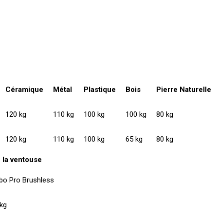
Céramique
Métal
Plastique
Bois
Pierre Naturelle
120 kg
110 kg
100 kg
100 kg
80 kg
120 kg
110 kg
100 kg
65 kg
80 kg
 la ventouse
bo Pro Brushless
kg