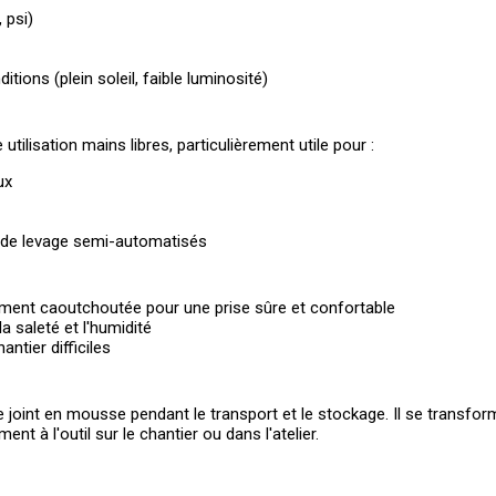
 psi)
itions (plein soleil, faible luminosité)
tilisation mains libres, particulièrement utile pour :
ux
 de levage semi-automatisés
ent caoutchoutée pour une prise sûre et confortable
a saleté et l'humidité
ntier difficiles
 le joint en mousse pendant le transport et le stockage. Il se transf
t à l'outil sur le chantier ou dans l'atelier.