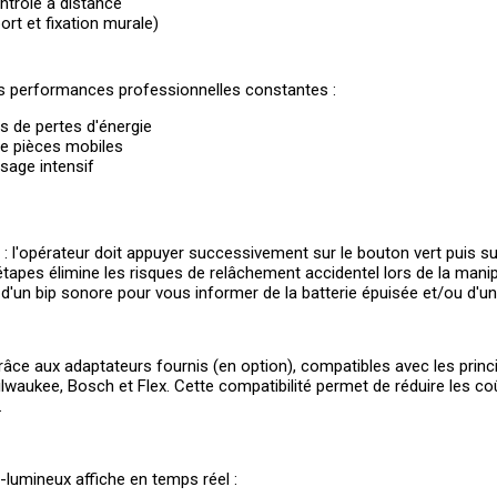
trôle à distance
ort et fixation murale)
es performances professionnelles constantes :
 de pertes d'énergie
de pièces mobiles
age intensif
l'opérateur doit appuyer successivement sur le bouton vert puis sur
tapes élimine les risques de relâchement accidentel lors de la mani
 d'un bip sonore pour vous informer de la batterie épuisée et/ou d'u
grâce aux adaptateurs fournis (en option), compatibles avec les princ
Milwaukee, Bosch et Flex. Cette compatibilité permet de réduire les co
.
-lumineux affiche en temps réel :