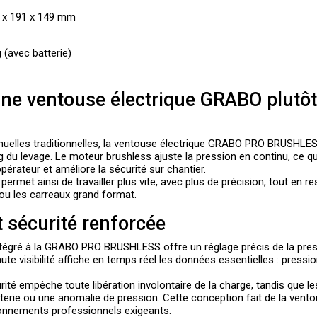
 x 191 x 149 mm
 (avec batterie)
une ventouse électrique GRABO plutô
lles traditionnelles, la
ventouse électrique GRABO PRO BRUSHLE
g du levage. Le moteur brushless ajuste la pression en continu, ce qui
opérateur et améliore la sécurité sur chantier.
permet ainsi de travailler plus vite, avec plus de précision, tout en 
e ou les carreaux grand format.
t sécurité renforcée
tégré à la
GRABO PRO BRUSHLESS
offre un réglage précis de la pres
e visibilité affiche en temps réel les données essentielles : pression
té empêche toute libération involontaire de la charge, tandis que le
erie ou une anomalie de pression. Cette conception fait de la
vento
ronnements professionnels exigeants.