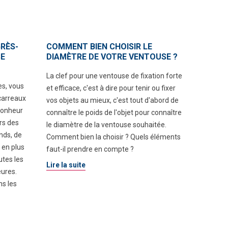
RÈS-
COMMENT BIEN CHOISIR LE
SE
DIAMÈTRE DE VOTRE VENTOUSE ?
La clef pour une ventouse de fixation forte
es, vous
et efficace, c'est à dire pour tenir ou fixer
carreaux
vos objets au mieux, c'est tout d'abord de
bonheur
connaître le poids de l'objet pour connaître
ers des
le diamètre de la ventouse souhaitée.
nds, de
Comment bien la choisir ? Quels éléments
 en plus
faut-il prendre en compte ?
utes les
Lire la suite
eures.
ns les