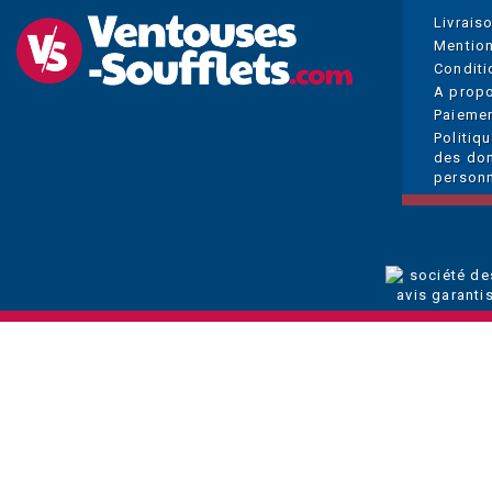
Livrais
Mention
Conditi
A prop
Paiemen
Politiq
des do
personn