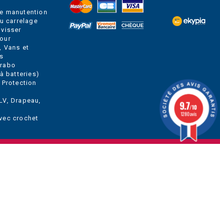
e manutention
du carrelage
 visser
our
, Vans et
s
Grabo
à batteries)
 Protection
LV, Drapeau,
9.7
/10
1280 avis
vec crochet