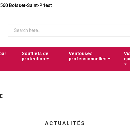
2560 Boisset-Saint-Priest
par
Soufflets de
Ventouses
Vi
protection
professionnelles
qu
E
ACTUALITÉS