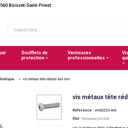
2560 Boisset-Saint-Priest
par
Soufflets de
Ventouses
Vi
protection
professionnelles
qu
lindrique
>
vis métaux tête réduite 4x6 mm
vis métaux tête ré
Référence :
vm62220-4x6
État :
Nouveau produit