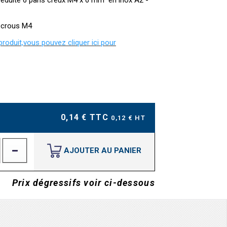
e réduite 6 pans creux M4 x 6 mm en inox A2 -
 écrous M4
 produit,vous pouvez cliquer ici pour
0,14 € TTC
0,12 € HT
AJOUTER AU PANIER
Prix dégressifs voir ci-dessous