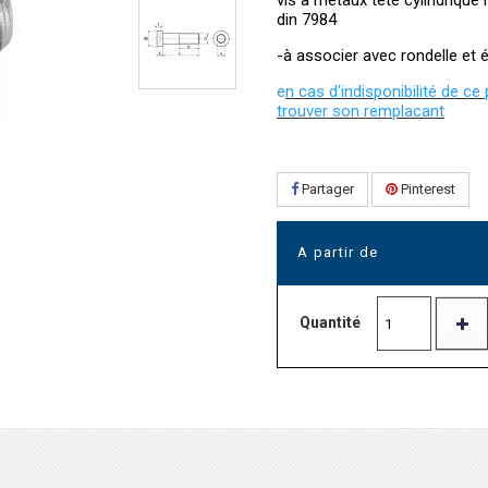
vis à métaux tête cylindriqu
din 7984
-à associer avec rondelle et
e
n cas d'indisponibilité de ce
trouver son remplacant
Partager
Pinterest
A partir de
Quantité