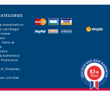
CATEGORIES
e manutention
du carrelage
 visser
our
, Vans et
s
Grabo
à batteries)
 Protection
LV, Drapeau,
9.7
/10
1280 avis
vec crochet