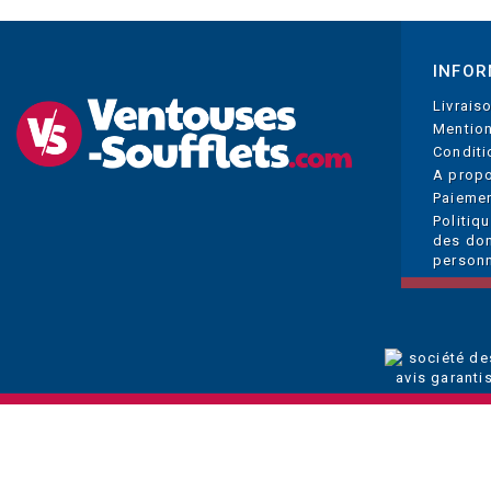
INFOR
Livrais
Mention
Conditi
A prop
Paiemen
Politiq
des do
personn