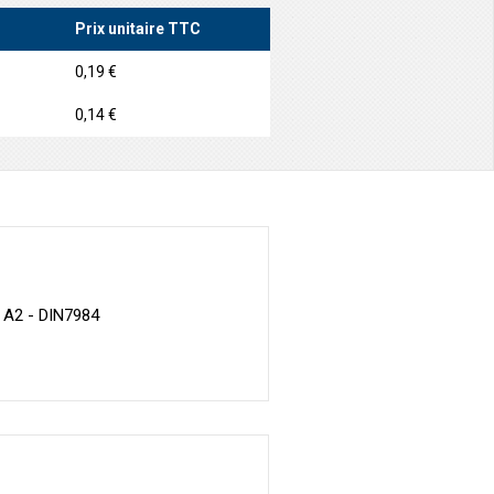
Prix unitaire TTC
0,19 €
0,14 €
x A2 - DIN7984