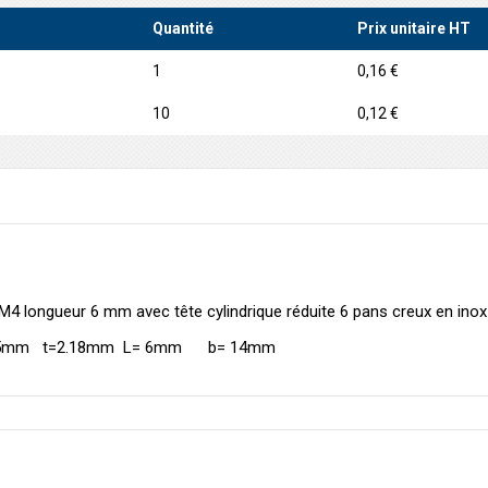
Quantité
Prix unitaire HT
1
0,16 €
10
0,12 €
M4 longueur 6 mm avec tête cylindrique réduite 6 pans creux en ino
2.5mm t=2.18mm L= 6mm b= 14mm