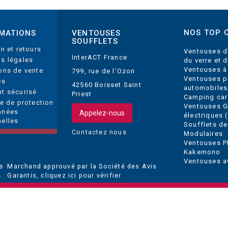
NOS TOP 
MATIONS
VENTOUSES
SOUFFLETS
on et retours
Ventouses d
InterACT France
s légales
du verre et 
Ventouses à
ons de vente
799, rue de l'Ozon
Ventouses p
os
42560 Boisset Saint
automobiles
t sécurisé
Priest
Camping car
ue de protection
Ventouses 
nnées
Appelez-nous
électriques (
elles
Soufflets de
Contactez nous
Modulaires
Ventouses P
Kakemono
Ventouses a
Marchand approuvé par la Société des Avis
Garantis,
cliquez ici pour vérifier
.