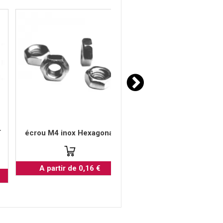
r
ventouse 30mm insert é
écrou M4 inox Hexagonal
fileté M4 à visser
A partir de 0,16 €
A partir de 1,62 €