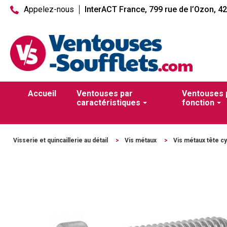
Appelez-nous
InterACT France, 799 rue de l’Ozon, 4
Accueil
Ventouses par
Ventouses 
caractéristiques
fonction
Visserie et quincaillerie au détail
>
Vis métaux
>
Vis métaux tête cy