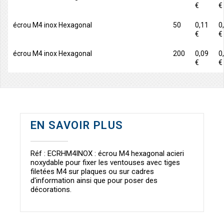
€
€
écrou M4 inox Hexagonal
50
0,11
0
€
€
écrou M4 inox Hexagonal
200
0,09
0
€
€
EN SAVOIR PLUS
Réf : ECRHM4INOX : écrou M4 hexagonal acieri
noxydable pour fixer les ventouses avec tiges
filetées M4 sur plaques ou sur cadres
d'information ainsi que pour poser des
décorations.