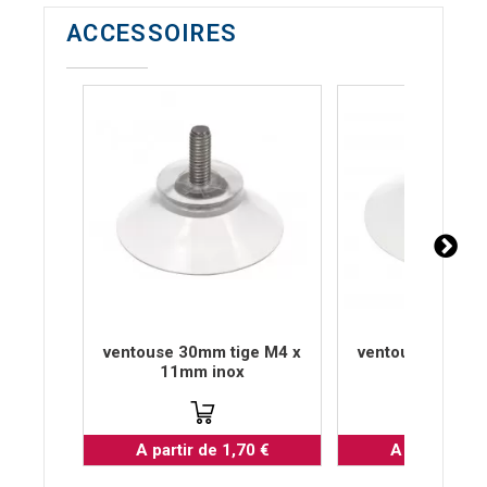
ACCESSOIRES
ventouse 30mm tige M4 x
ventouse 40mm t
11mm inox
6mm ino
A partir de 1,70 €
A partir de 1