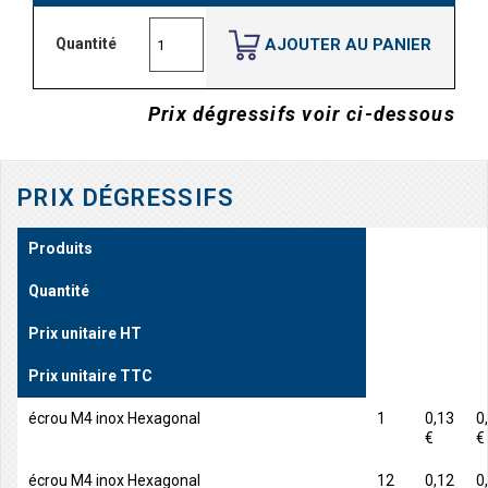
AJOUTER AU PANIER
Quantité
Prix dégressifs voir ci-dessous
PRIX DÉGRESSIFS
Produits
Quantité
Prix unitaire HT
Prix unitaire TTC
écrou M4 inox Hexagonal
1
0,13
0
€
€
écrou M4 inox Hexagonal
12
0,12
0