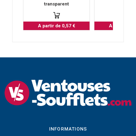
transparent
pour tiges
A partir de 0,57 €
A partir de 0
INFORMATIONS