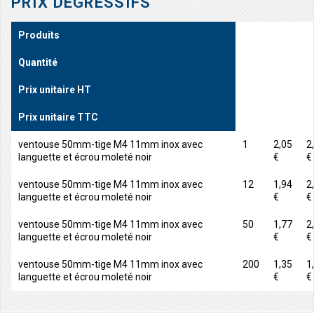
PRIX DÉGRESSIFS
Produits
Quantité
Prix unitaire HT
Prix unitaire TTC
ventouse 50mm-tige M4 11mm inox avec
1
2,05
2
languette et écrou moleté noir
€
€
ventouse 50mm-tige M4 11mm inox avec
12
1,94
2
languette et écrou moleté noir
€
€
ventouse 50mm-tige M4 11mm inox avec
50
1,77
2
languette et écrou moleté noir
€
€
ventouse 50mm-tige M4 11mm inox avec
200
1,35
1
languette et écrou moleté noir
€
€