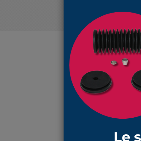
4078 NBR soufflet 70 mm et 75 mm 
4078 NBR soufflet 70 mm et 75 mm 
EN SAVOIR PLUS
Réf: 4078 NBR
soufflet de protection en
NBR
ave
externes
la longueur minimum 40 mm et lo
la matière
NBR
résiste aux huile
e
n suivant ce lien,
vous trouverez l