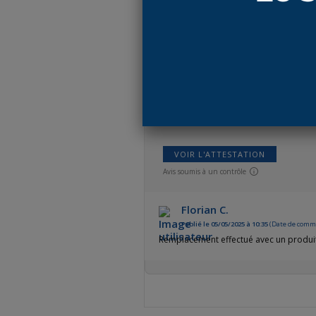
AVIS CLIENTS
VOIR L'ATTESTATION
Avis soumis à un contrôle
Florian C.
Publié le 05/05/2025 à 10:35
(Date de comma
Remplacement effectué avec un produit p