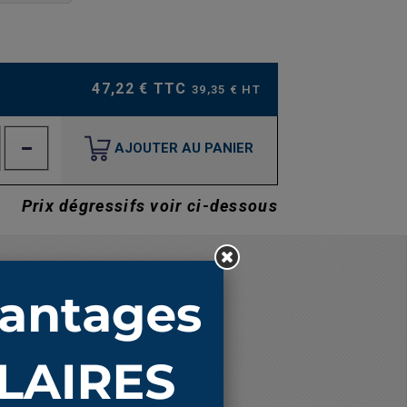
47,22 € TTC
39,35 € HT
AJOUTER AU PANIER
Prix dégressifs voir ci-dessous
Prix unitaire TTC
59,06 €
52,97 €