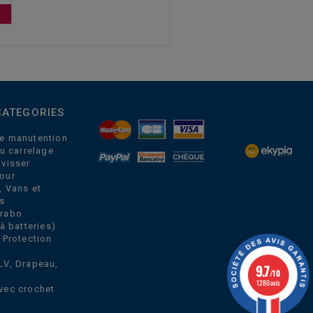
CATEGORIES
e manutention
du carrelage
 visser
our
, Vans et
s
Grabo
à batteries)
 Protection
LV, Drapeau,
9.7
/10
1280 avis
vec crochet