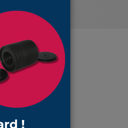
50,80 €
47,22 €
es de poussières ou agressions