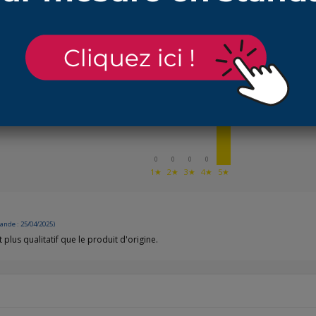
AVIS À PROPOS DU PRODUIT
1
0
0
0
0
1★
2★
3★
4★
5★
nde : 25/04/2025)
lus qualitatif que le produit d'origine.