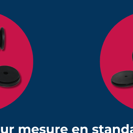
long 40 à 150 mm
25
42,33 €
long 40 à 150 mm
50
39,35 €
c ouvertures de diamètres 70 mm et 75 mm pour protéger des pièc
ngueur maximale 150 mm et longueur hors tout au repos 142 mm
s, graisses et essence et aux températures entre -30°C à +100°C
es colliers de serrage adaptés à la fixation de ce soufflet