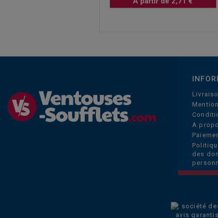
A partir de 2,71 €
INFOR
Livrais
Mention
Conditi
A prop
Paiemen
Politiq
des do
personn