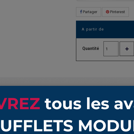
Partager
Pinterest
A partir de
Quantité
Quantité
Prix unitaire HT
long 40 à 150 mm
1
49,22 €
long 40 à 150 mm
10
44,14 €