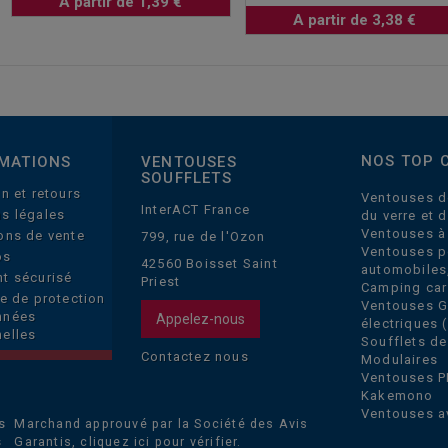
A partir de 1,39 €
A partir de 3,38 €
NOS TOP 
MATIONS
VENTOUSES
SOUFFLETS
on et retours
Ventouses d
InterACT France
s légales
du verre et 
Ventouses à
ons de vente
799, rue de l'Ozon
Ventouses p
os
42560 Boisset Saint
automobiles
t sécurisé
Priest
Camping car
ue de protection
Ventouses 
nnées
Appelez-nous
électriques (
elles
Soufflets de
Contactez nous
Modulaires
Ventouses P
Kakemono
Ventouses a
Marchand approuvé par la Société des Avis
Garantis,
cliquez ici pour vérifier
.