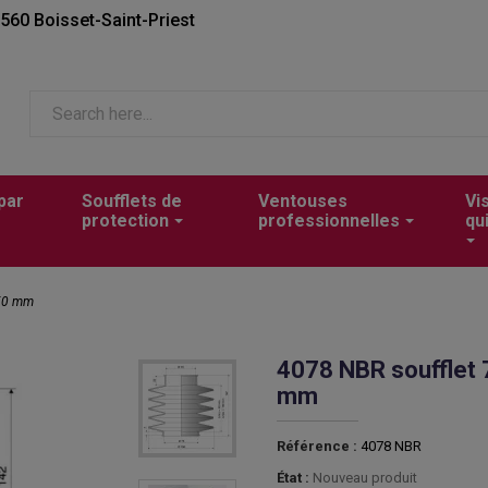
2560 Boisset-Saint-Priest
par
Soufflets de
Ventouses
Vi
protection
professionnelles
qu
150 mm
4078 NBR soufflet
mm
Référence :
4078 NBR
État :
Nouveau produit