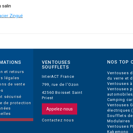
 salin
acier Zingué
NOS TOP 
MATIONS
VENTOUSES
SOUFFLETS
on et retours
Ventouses d
InterACT France
s légales
du verre et 
Ventouses à
ons de vente
799, rue de l'Ozon
Ventouses p
os
42560 Boisset Saint
automobiles
t sécurisé
Priest
Camping car
ue de protection
Ventouses 
nnées
Appelez-nous
électriques (
elles
Soufflets de
Contactez nous
Modulaires
Ventouses P
Kakemono