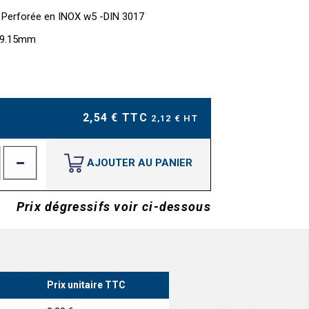
n Perforée en INOX w5 -DIN 3017
r 9.15mm
2,54 € TTC
2,12 € HT
AJOUTER AU PANIER
Prix dégressifs voir ci-dessous
Prix unitaire TTC