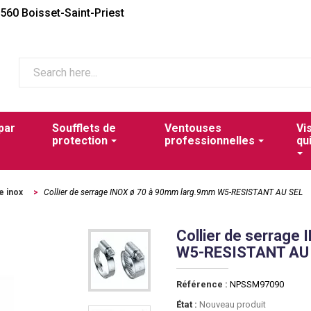
2560 Boisset-Saint-Priest
par
Soufflets de
Ventouses
Vi
protection
professionnelles
qu
e inox
>
Collier de serrage INOX ø 70 à 90mm larg.9mm W5-RESISTANT AU SEL
Collier de serrage
W5-RESISTANT AU
Référence :
NPSSM97090
État :
Nouveau produit