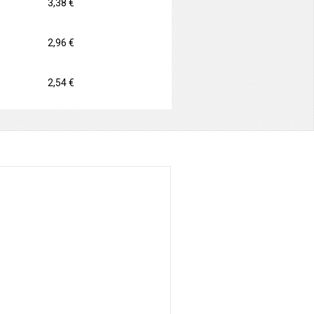
3,38 €
2,96 €
2,54 €