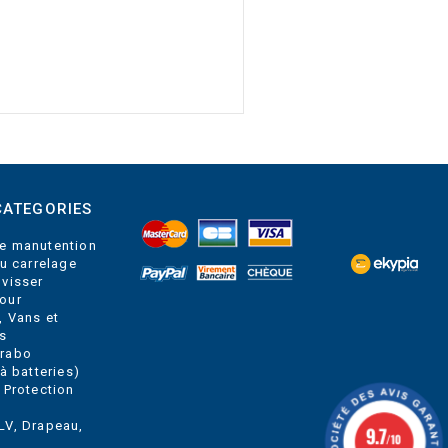
CATEGORIES
e manutention
du carrelage
 visser
our
, Vans et
s
Grabo
à batteries)
 Protection
LV, Drapeau,
9.7
/10