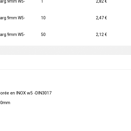
 larg.9mm W5-
1
2,82 €
 larg.9mm W5-
10
2,47 €
 larg.9mm W5-
50
2,12 €
rforée en INOX w5 -DIN3017
-90mm