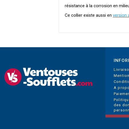
résistance à la corrosion en milieu
Ce collier existe aussi en
version 
INFOR
Livrais
Mention
Conditi
A prop
Paiemen
Politiq
des do
personn