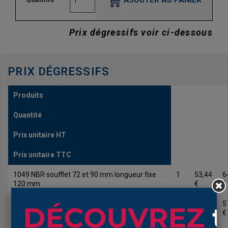
Prix dégressifs voir ci-dessous
PRIX DÉGRESSIFS
Produits
Quantité
Prix unitaire HT
Prix unitaire TTC
1049 NBR soufflet 72 et 90 mm longueur fixe
1
53,44
6
120 mm
€
€
1049 NBR soufflet 72 et 90 mm longueur fixe
10
48,03
5
120 mm
€
€