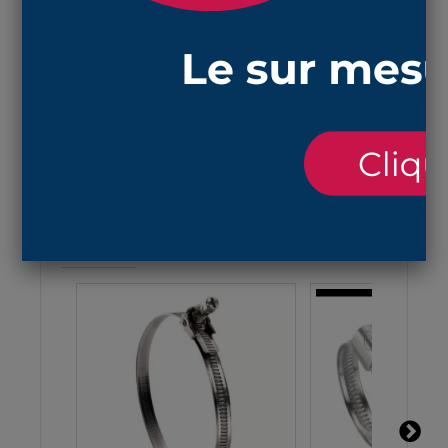
poussière et des éléments
la longueur est fixe à 120 mm
la matière
NBR
est résistante aux graisses,
huiles et à l’essence et aux températures de
-30°C à +100°C.
ACCESSOIRES