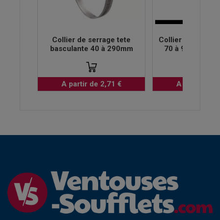
Collier de serrage tete
Collier de serrag
basculante 40 à 290mm
70 à 90mm lar
A partir de 2,71 €
A partir de 1