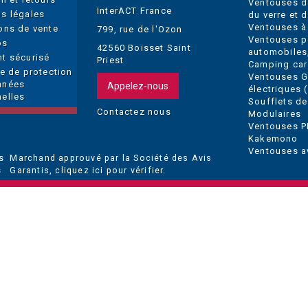
Ventouses d
InterACT France
s légales
du verre et 
Ventouses à
ons de vente
799, rue de l'Ozon
Ventouses p
os
42560 Boisset Saint
automobiles
t sécurisé
Priest
Camping car
ue de protection
Ventouses 
nnées
Appelez-nous
électriques (
elles
Soufflets de
Contactez nous
Modulaires
Ventouses P
Kakemono
Ventouses a
Marchand approuvé par la Société des Avis
Garantis,
cliquez ici pour vérifier
.