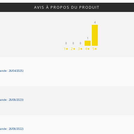
AVIS À PROPOS DU PRODUIT
4
1
0
0
0
1★
2★
3★
4★
5★
nde : 26/04/2025)
nde : 28/08/2023)
nde : 26/08/2022)