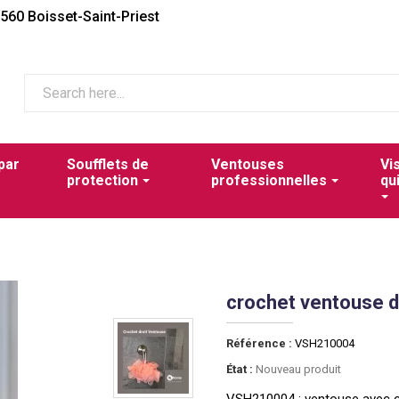
2560 Boisset-Saint-Priest
par
Soufflets de
Ventouses
Vi
protection
professionnelles
qu
crochet ventouse 
Référence :
VSH210004
État :
Nouveau produit