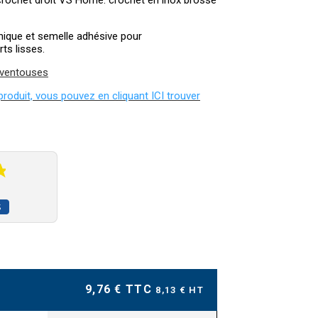
rochet droit VS Home. crochet en inox brossé
ique et semelle adhésive pour
ts lisses.
 ventouses
 produit, vous pouvez en cliquant ICI trouver
S
9,76 € TTC
8,13 € HT