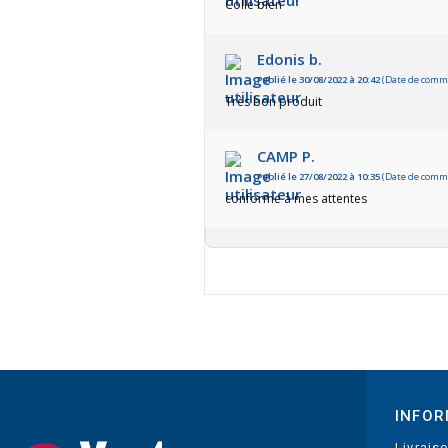
Colle bien
Edonis b.
Publié le 30/08/2022 à 20:42
(Date de comma
Très bon produit
CAMP P.
Publié le 27/08/2022 à 10:35
(Date de comma
conforme à mes attentes
INFOR
Livrais