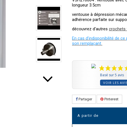
VSH210004 : ventouse avec c
longueur 3.5cm
ventouse à dépression mécan
adhérence parfaite sur suppor
découvrez d'autres
crochets
En cas d'indisponibilité de ce
son remplaçant
Basé sur 5 avis
VOIR LES AVI
Partager
Pinterest
A partir de