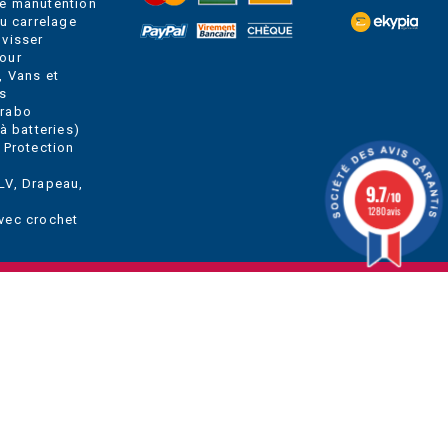
e manutention
du carrelage
 visser
our
, Vans et
s
Grabo
à batteries)
 Protection
LV, Drapeau,
9.7
/10
1280 avis
vec crochet