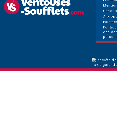
Mention
Conditi
A prop
Paiemen
Politiq
des do
personn