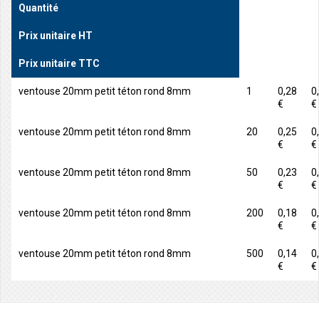
Quantité
Prix unitaire HT
Prix unitaire TTC
ventouse 20mm petit téton rond 8mm
1
0,28
0
€
€
ventouse 20mm petit téton rond 8mm
20
0,25
0
€
€
ventouse 20mm petit téton rond 8mm
50
0,23
0
€
€
ventouse 20mm petit téton rond 8mm
200
0,18
0
€
€
ventouse 20mm petit téton rond 8mm
500
0,14
0
€
€