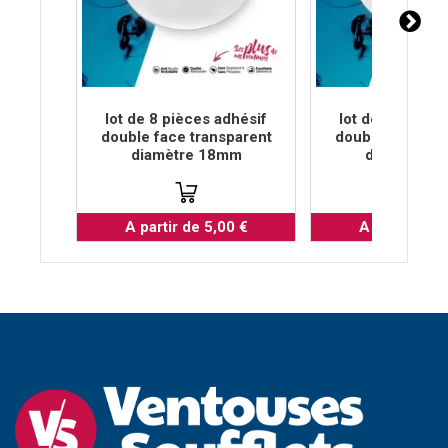
lot de 8 pièces adhésif
lot de 8 pièces
double face transparent
double face tra
diamètre 18mm
diamètre 
A partir de 5,00 €
A partir de 5