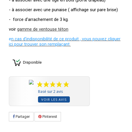
- à associer avec une tige en bois (porte drapeau)
- à associer avec une punaise ( affichage sur pare brise)
- force d'arrachement de 3 kg.
voir
gamme de ventouse téton
e
n cas d'indisponibilité de ce produit , vous pouvez cliquer
ici pour trouver son remplaçant
Disponible
Basé sur 2 avis
VOIR LES AVIS
Partager
Pinterest