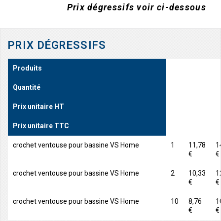
Prix dégressifs voir ci-dessous
PRIX DÉGRESSIFS
Produits
Quantité
Prix unitaire HT
Prix unitaire TTC
crochet ventouse pour bassine VS Home
1
11,78
1
€
€
crochet ventouse pour bassine VS Home
2
10,33
1
€
€
crochet ventouse pour bassine VS Home
10
8,76
1
€
€