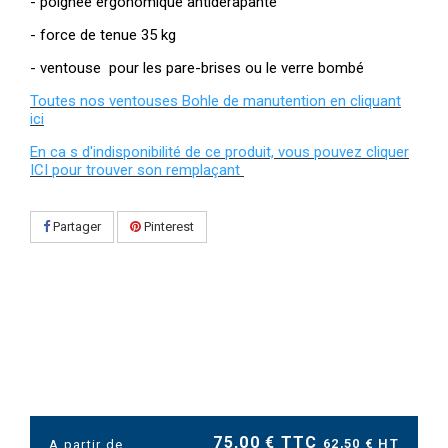
- poignée ergonomique antidérapante
- force de tenue 35 kg
- ventouse pour les pare-brises ou le verre bombé
Toutes nos ventouses Bohle de manutention en cliquant
ici
En ca s d'indisponibilité de ce produit, vous pouvez cliquer
ICI pour trouver son remplaçant
Partager
Pinterest
75,00 € TTC
62,50 € HT
A partir de