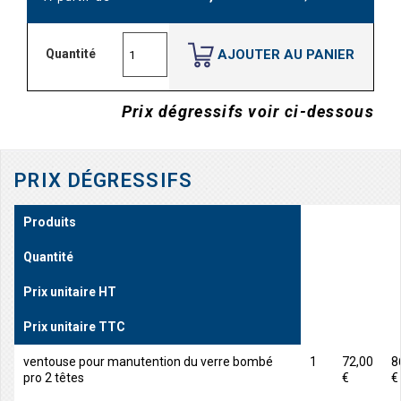
AJOUTER AU PANIER
Quantité
Prix dégressifs voir ci-dessous
PRIX DÉGRESSIFS
Produits
Quantité
Prix unitaire HT
Prix unitaire TTC
ventouse pour manutention du verre bombé
1
72,00
8
pro 2 têtes
€
€