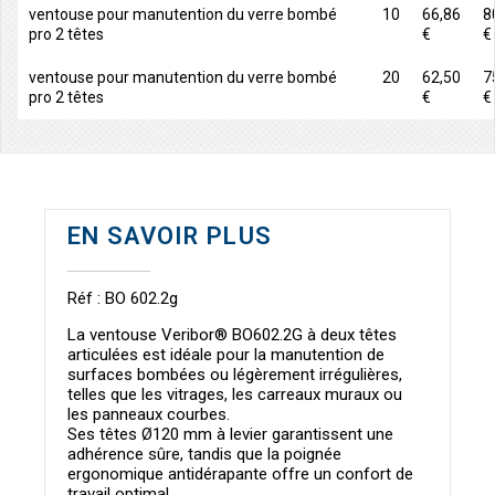
ventouse pour manutention du verre bombé
10
66,86
8
pro 2 têtes
€
€
ventouse pour manutention du verre bombé
20
62,50
7
pro 2 têtes
€
€
EN SAVOIR PLUS
Réf : BO 602.2g
La ventouse
Veribor® BO602.2G
à deux têtes
articulées est idéale pour la manutention de
surfaces bombées ou légèrement irrégulières,
telles que les vitrages, les carreaux muraux ou
les panneaux courbes.
Ses
têtes Ø120 mm à levier
garantissent une
adhérence sûre, tandis que la
poignée
ergonomique antidérapante
offre un confort de
travail optimal.