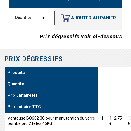
AJOUTER AU PANIER
Quantité
Prix dégressifs voir ci-dessous
PRIX DÉGRESSIFS
Produits
Quantité
Prix unitaire HT
Prix unitaire TTC
Ventouse BO602.3G pour manutention du verre
1
112,75
1
bombé pro 2 têtes 45KG
€
€