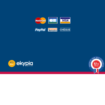
9.7
/10
1280 avis