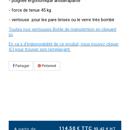
- poignée ergonomique antidérapante
- force de tenue 45 kg
- ventouse pour les pare-brises ou le verre très bombé
Toutes nos ventouses Bohle de manutention en cliquant
ici
En ca s d'indisponibilité de ce produit, vous pouvez cliquer
ICI pour trouver son remplaçant
Partager
Pinterest
114,50 € TTC
95,42 € HT
A partir de