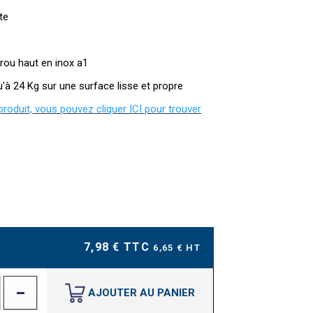
te
crou haut en inox a1
u'à 24 Kg sur une surface lisse et propre
 produit, vous pouvez cliquer ICI pour trouver
7,98 € TTC
6,65 € HT
AJOUTER AU PANIER