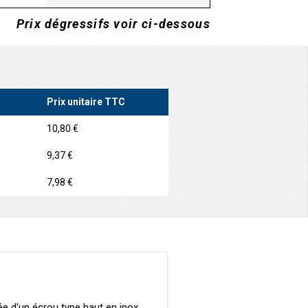
Prix dégressifs voir ci-dessous
Prix unitaire TTC
10,80 €
9,37 €
7,98 €
 d'un écrou type haut en inox