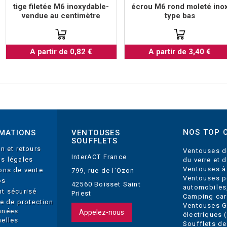
tige filetée M6 inoxydable-
écrou M6 rond moleté ino
vendue au centimètre
type bas
A partir de 0,82 €
A partir de 3,40 €
NOS TOP 
MATIONS
VENTOUSES
SOUFFLETS
on et retours
Ventouses d
InterACT France
s légales
du verre et 
Ventouses à
ons de vente
799, rue de l'Ozon
Ventouses p
os
42560 Boisset Saint
automobiles
t sécurisé
Priest
Camping car
ue de protection
Ventouses 
nnées
Appelez-nous
électriques (
elles
Soufflets de