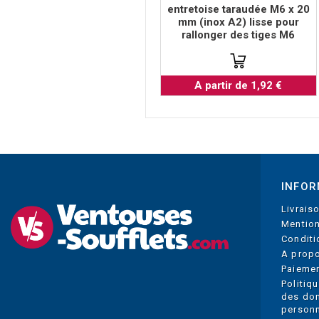
entretoise taraudée M6 x 20
mm (inox A2) lisse pour
rallonger des tiges M6
A partir de 1,92 €
INFOR
Livrais
Mention
Conditi
A prop
Paiemen
Politiq
des do
personn