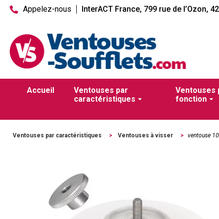
Appelez-nous
InterACT France, 799 rue de l’Ozon, 4
Accueil
Ventouses par
Ventouses 
caractéristiques
fonction
Ventouses par caractéristiques
>
Ventouses à visser
>
ventouse 10