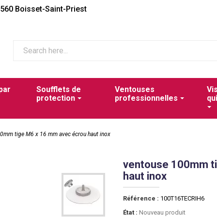
2560 Boisset-Saint-Priest
par
Soufflets de
Ventouses
Vi
protection
professionnelles
qu
0mm tige M6 x 16 mm avec écrou haut inox
ventouse 100mm ti
haut inox
Référence :
100T16TECRIH6
État :
Nouveau produit