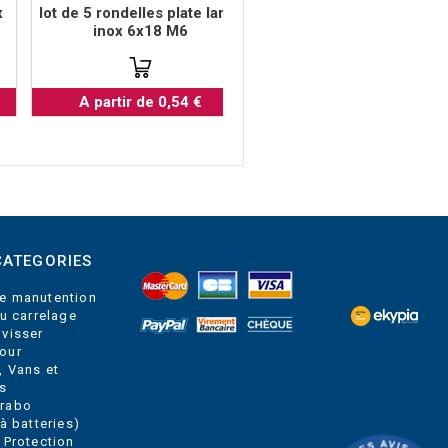
x
lot de 5 rondelles plate large
lot de 6 insert fileté lait
inox 6x18 M6
A partir de 6,26 €
A partir de 0,54 €
CATEGORIES
e manutention
du carrelage
 visser
our
, Vans et
s
Grabo
à batteries)
 Protection