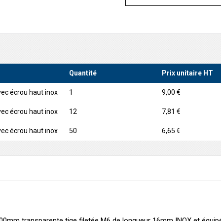
Quantité
Prix unitaire HT
c écrou haut inox
1
9,00 €
c écrou haut inox
12
7,81 €
c écrou haut inox
50
6,65 €
0mm transparente tige filetée M6 de longueur 16mm INOX et équipée