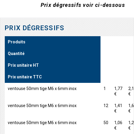
Prix dégressifs voir ci-dessous
PRIX DÉGRESSIFS
Produits
Quantité
Prix unitaire HT
Prix unitaire TTC
ventouse 50mm tige M6 x 6mm inox
1
1,77
2,
€
€
ventouse 50mm tige M6 x 6mm inox
12
1,41
1,
€
€
ventouse 50mm tige M6 x 6mm inox
50
1,06
1,
€
€