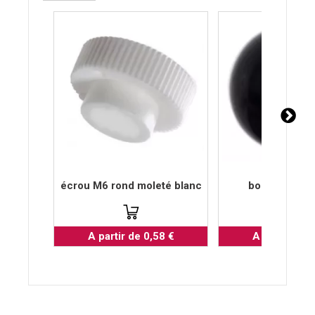
écrou M6 rond moleté blanc
boule ronde
A partir de 0,58 €
A partir de 2