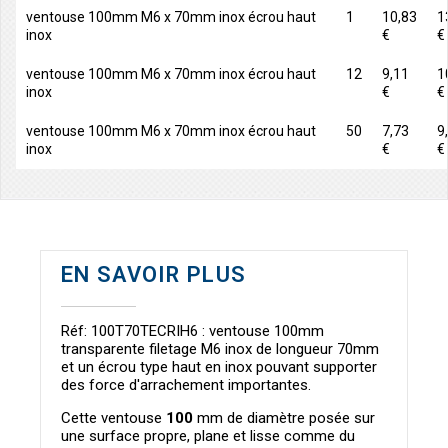
ventouse 100mm M6 x 70mm inox écrou haut
1
10,83
1
inox
€
€
ventouse 100mm M6 x 70mm inox écrou haut
12
9,11
1
inox
€
€
ventouse 100mm M6 x 70mm inox écrou haut
50
7,73
9
inox
€
€
EN SAVOIR PLUS
Réf: 100T70TECRIH6 : ventouse 100mm
transparente filetage M6 inox de longueur 70mm
et un écrou type haut en inox pouvant supporter
des force d'arrachement importantes.
Cette ventouse
100
mm de diamètre posée sur
une surface propre, plane et lisse comme du