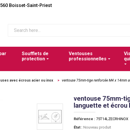
2560 Boisset-Saint-Priest
par
Soufflets de
Ventouses
Vi
protection
professionnelles
qu
uses avec écrous acier ou inox
>
ventouse 75mm-tige renforcée M4 x 14mm ave
ventouse 75mm-ti
languette et écrou 
Référence :
75T14LZECRHINOX
État :
Nouveau produit