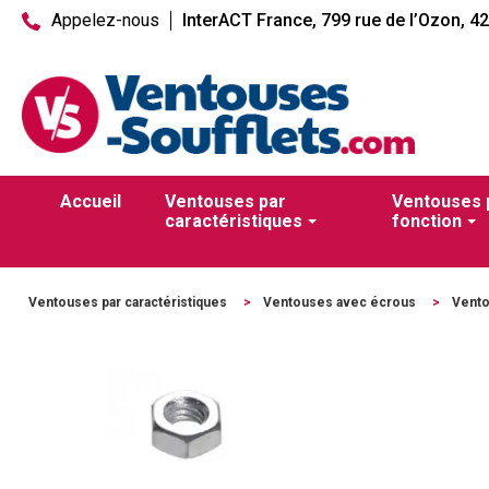
Appelez-nous
InterACT France, 799 rue de l’Ozon, 4
Accueil
Ventouses par
Ventouses 
caractéristiques
fonction
Ventouses par caractéristiques
>
Ventouses avec écrous
>
Vento