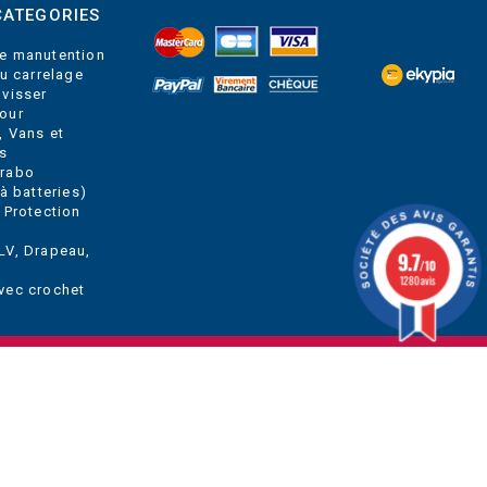
CATEGORIES
e manutention
du carrelage
 visser
our
, Vans et
s
Grabo
à batteries)
 Protection
LV, Drapeau,
9.7
/10
1280 avis
vec crochet