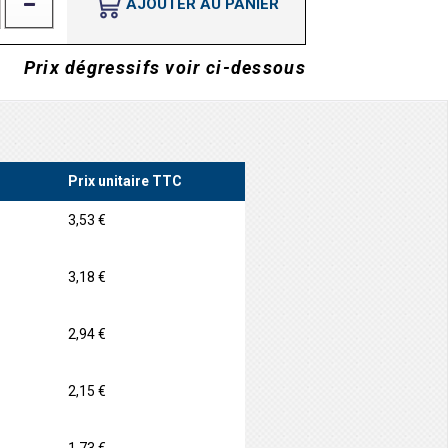
AJOUTER AU PANIER
Prix dégressifs voir ci-dessous
Prix unitaire TTC
3,53 €
3,18 €
2,94 €
2,15 €