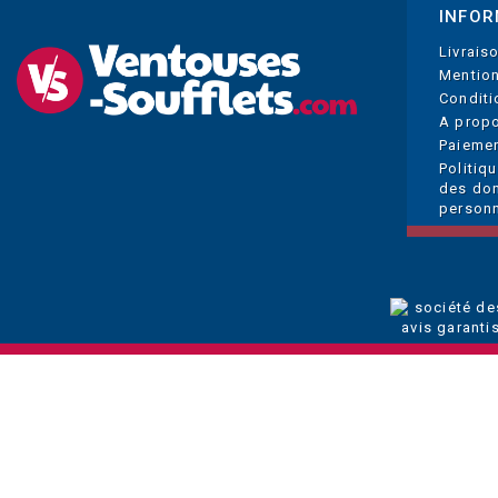
INFOR
Livrais
Mention
Conditi
A prop
Paiemen
Politiq
des do
personn