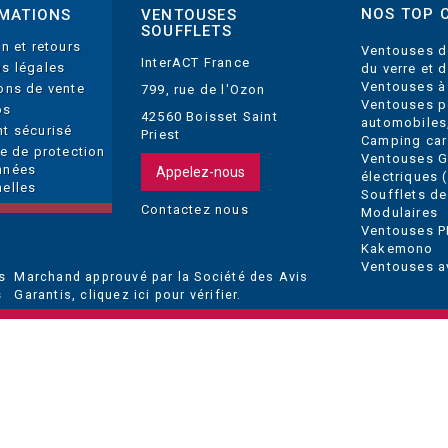
NOS TOP 
MATIONS
VENTOUSES
SOUFFLETS
on et retours
Ventouses d
InterACT France
s légales
du verre et 
Ventouses à
ons de vente
799, rue de l'Ozon
Ventouses p
os
42560 Boisset Saint
automobiles
t sécurisé
Priest
Camping car
ue de protection
Ventouses 
nnées
Appelez-nous
électriques (
elles
Soufflets de
Contactez nous
Modulaires
Ventouses P
Kakemono
Ventouses a
Marchand approuvé par la Société des Avis
Garantis,
cliquez ici pour vérifier
.