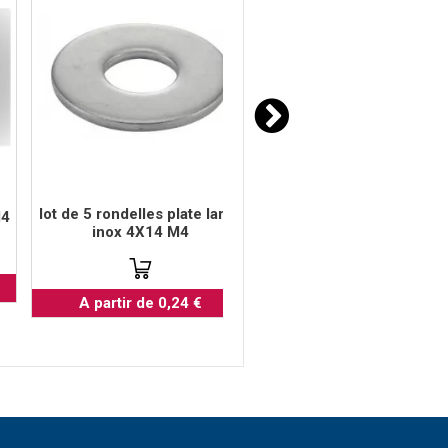
lot de 5 rondelles plate large
adhésif double face
M4
inox 4X14 M4
transparent diamètre 
A partir de 0,24 €
A partir de 3,80 €