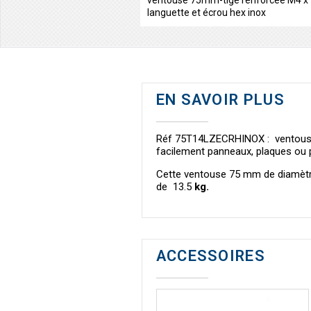
ventouse 75mm-tige renforcée M4 
languette et écrou hex inox
EN SAVOIR PLUS
Réf 75T14LZECRHINOX : ventouse 
facilement panneaux, plaques ou 
Cette ventouse 75
mm de diamètre
de 13.5
kg.
ACCESSOIRES