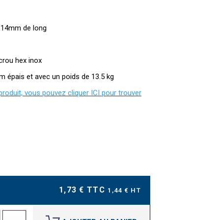
de 14mm de long
écrou hex inox
m épais et avec un poids de 13.5 kg
 produit, vous pouvez cliquer ICI pour trouver
1,73 € TTC
1,44 € HT