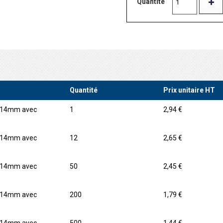
Quantité
Quantité
Prix unitaire HT
x 14mm avec
1
2,94 €
x 14mm avec
12
2,65 €
x 14mm avec
50
2,45 €
x 14mm avec
200
1,79 €