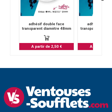
adhésif double face
adhésif doubl
transparent diamètre 48mm
transparent diam
A partir de 2,50 €
A partir de 2