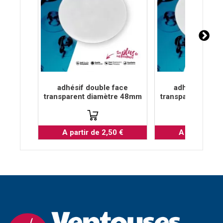
adhésif double face
adhésif doubl
transparent diamètre 48mm
transparent diam
A partir de 2,50 €
A partir de 2