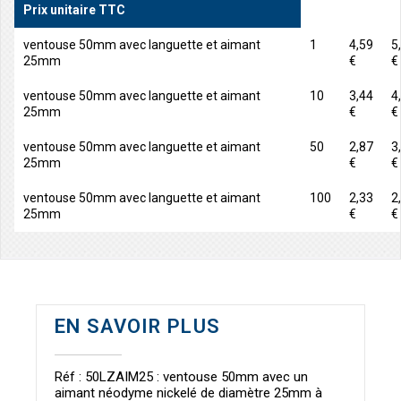
Prix unitaire TTC
ventouse 50mm avec languette et aimant
1
4,59
5
25mm
€
€
ventouse 50mm avec languette et aimant
10
3,44
4
25mm
€
€
ventouse 50mm avec languette et aimant
50
2,87
3
25mm
€
€
ventouse 50mm avec languette et aimant
100
2,33
2
25mm
€
€
EN SAVOIR PLUS
Réf : 50LZAIM25 : ventouse 50mm avec un
aimant néodyme nickelé de diamètre 25mm à