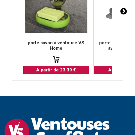
porte savon à ventouse VS
porte savon ven
Home
avec aiman
A partir de 23,39 €
A partir de 4