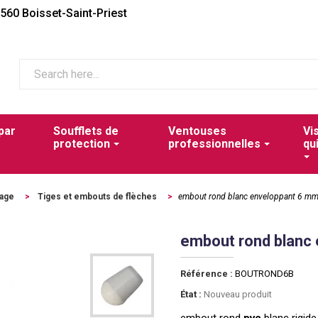
2560 Boisset-Saint-Priest
par
Soufflets de
Ventouses
Vi
protection
professionnelles
qu
lage
>
Tiges et embouts de flèches
>
embout rond blanc enveloppant 6 m
embout rond blanc
Référence :
BOUTROND6B
État :
Nouveau produit