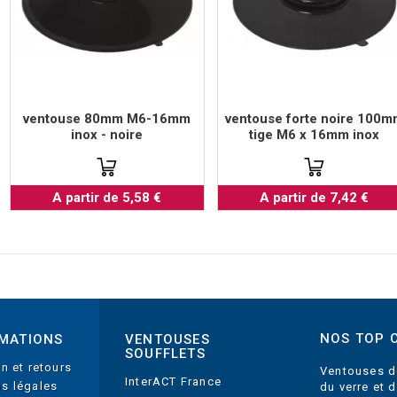
ventouse 80mm M6-16mm
ventouse forte noire 100m
inox - noire
tige M6 x 16mm inox
A partir de 5,58 €
A partir de 7,42 €
NOS TOP 
MATIONS
VENTOUSES
SOUFFLETS
on et retours
Ventouses d
InterACT France
s légales
du verre et 