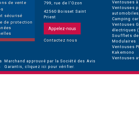
Ventouses à
ons de vente
799, rue de l'Ozon
Ventouses p
os
42560 Boisset Saint
automobiles
t sécurisé
Priest
Camping car
ue de protection
Ventouses 
nnées
Appelez-nous
électriques (
elles
Soufflets de
Contactez nous
Modulaires
Ventouses P
Kakemono
Ventouses a
Marchand approuvé par la Société des Avis
Garantis,
cliquez ici pour vérifier
.