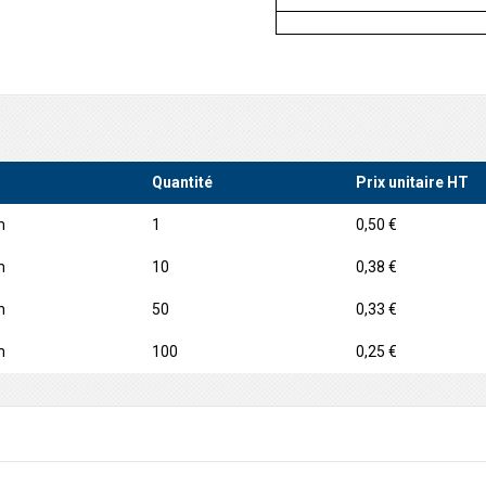
Quantité
Prix unitaire HT
m
1
0,50 €
m
10
0,38 €
m
50
0,33 €
m
100
0,25 €