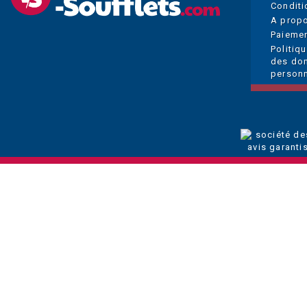
Conditi
A prop
Paiemen
Politiq
des do
personn