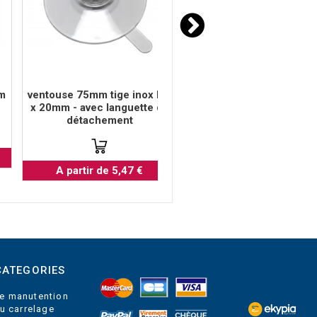
m
ventouse 75mm tige inox M6
ventouse 50mm tige M
x 20mm - avec languette de
15mm inox
détachement
A partir de 3,10 €
A partir de 5,47 €
CATEGORIES
e manutention
du carrelage