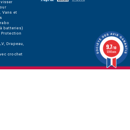
 visser
our
, Vans et
s
Grabo
à batteries)
 Protection
LV, Drapeau,
9.7
/10
1280 avis
vec crochet