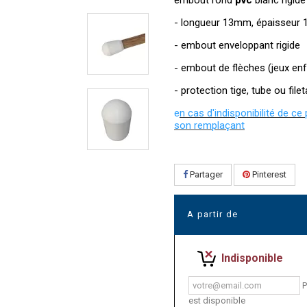
embout rond
pvc
blanc rigid
- longueur 13mm, épaisseur
- embout enveloppant rigide
- embout de flèches (jeux en
- protection tige, tube ou file
e
n cas d'indisponibilité de ce
son remplaçant
Partager
Pinterest
A partir de
Indisponible
P
est disponible