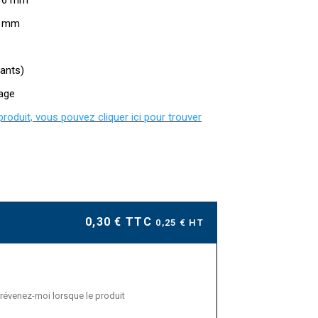
e 6 mm
 1mm
fants)
tage
 produit, vous pouvez cliquer ici pour trouver
0,30 € TTC
0,25 € HT
révenez-moi lorsque le produit