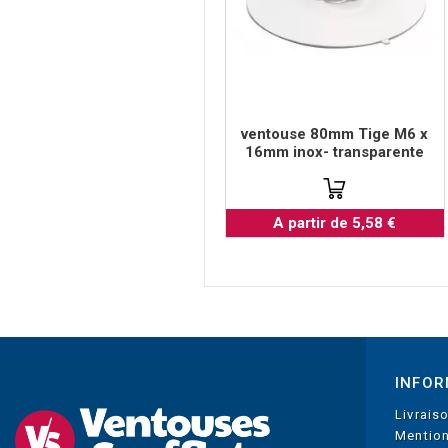
ventouse 80mm Tige M6 x
16mm inox- transparente
A partir de 5,58 €
INFOR
Livrais
Mention