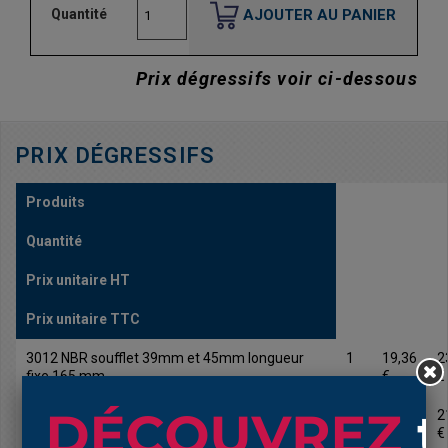
AJOUTER AU PANIER
Quantité
Prix dégressifs voir ci-dessous
PRIX DÉGRESSIFS
Produits
Quantité
Prix unitaire HT
Prix unitaire TTC
3012 NBR soufflet 39mm et 45mm longueur
1
19,36
2
fixe 165 mm
€
€
3012 NBR soufflet 39mm et 45mm longueur
10
17,53
2
fixe 165 mm
€
€