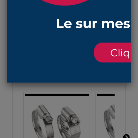
la longueur fixe est de 165 mm
la matière
NBR
résiste aux huiles, graisses et
essence et aux températures entre -30°c à
+100°c
e
n suivant ce lien,
vous trouverez les colliers de
serrage adaptés à la fixation de ce soufflet
ACCESSOIRES