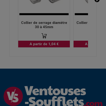
Collier de serrage diamètre
Collier de serrag
30 à 45mm
32 à 50
A partir de 1,04 €
A partir de 1