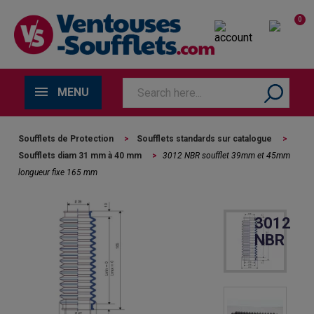
0
MENU
Soufflets de Protection
>
Soufflets standards sur catalogue
>
Soufflets diam 31 mm à 40 mm
>
3012 NBR soufflet 39mm et 45mm
longueur fixe 165 mm
3012
NBR