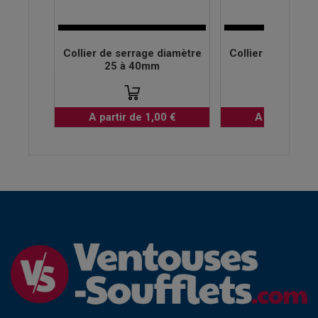
Collier de serrage diamètre
Collier de serrag
25 à 40mm
20 à 32
A partir de 1,00 €
A partir de 0