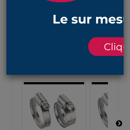
longueurs du soufflet entre 5 mm comprimé et
45 mm étiré hors manchettes de fixation
vous trouverez le collier de serrage adapté à la
connexion de 28 mm
en suivant ce lien
et pour la
connexion de 70 mm
, le
collier de serrage
adapté
est le suivant
ACCESSOIRES