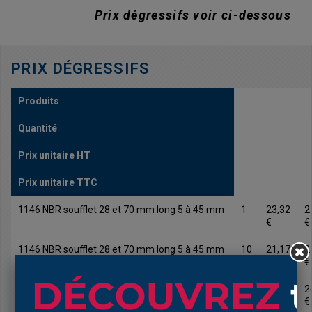
Prix dégressifs voir ci-dessous
PRIX DÉGRESSIFS
Produits
Quantité
Prix unitaire HT
Prix unitaire TTC
1146 NBR soufflet 28 et 70 mm long 5 à 45 mm
1
23,32
2
€
€
1146 NBR soufflet 28 et 70 mm long 5 à 45 mm
10
21,17
2
€
€
1146 NBR soufflet 28 et 70 mm long 5 à 45 mm
25
20,13
2
€
€