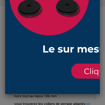
N'oubliez pas de commander les colliers de
serrage correspondant à ce soufflet !
EN SAVOIR PLUS
Réf : 2009 NBR
soufflet de protection en
NBR
résistant aux
huiles et aux graisses et aux températures entre
-30° et +100°c avec 2 ouvertures de 24mm pour
protéger des pièces de la poussière et des
éléments
longueur comprimée 30 mm, étirée 125 mm et
hors tout au repos 106 mm
vous trouverez les colliers de serrage adaptés
en