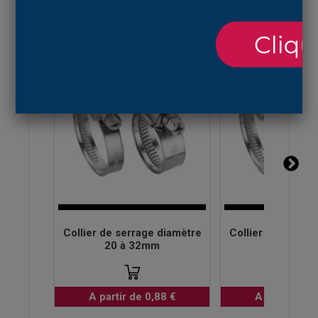
ACCESSOIRES
Collier de serrage diamètre
Collier de serrag
20 à 32mm
16 à 27
A partir de 0,88 €
A partir de 0