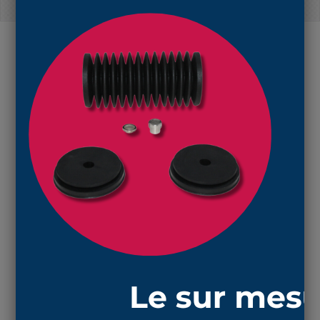
EN SAVOIR PLUS
Réf : 1133 NBR : soufflet de protection en
NBR
avec ouvertures 8mm et 20mm.
La longueur minimale (compressée) est 25mm
et la longueur maximale ( étirée) est 56mm.
NBR
est une matière nitrile noire qui résiste aux
huiles , aux graisses et à l'essence.
Vous trouverez les colliers de serrage adaptés
en suivant ce lien
pour l'ouverture de 8 mm.
Vous trouverez les colliers de serrage adaptés
en suivant ce lien
pour l'ouverture de 20 mm.