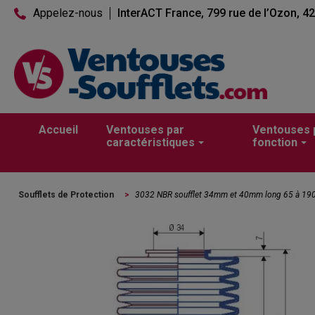
Appelez-nous
InterACT France, 799 rue de l’Ozon, 4
Accueil
Ventouses par
Ventouses 
caractéristiques
fonction
Soufflets de Protection
>
3032 NBR soufflet 34mm et 40mm long 65 à 1