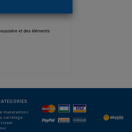
oussière et des éléments
CATEGORIES
e manutention
du carrelage
 visser
our