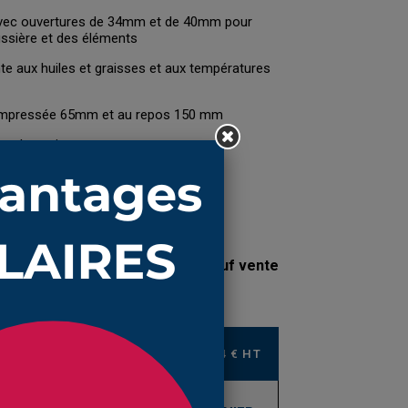
ec ouvertures de 34mm et de 40mm pour
ussière et des éléments
te aux huiles et graisses et aux températures
ompressée 65mm et au repos 150 mm
ont les suivants
 par un soufflet modulaire
s nos soufflets sont en stock sauf vente
17,45 € TTC
14,54 € HT