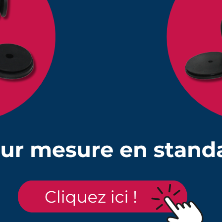
Quantité
Quantité
Prix unitaire HT
ong 65 à 190mm
1
18,13 €
ong 65 à 190mm
10
16,23 €
ong 65 à 190mm
25
15,45 €
ong 65 à 190mm
50
14,54 €