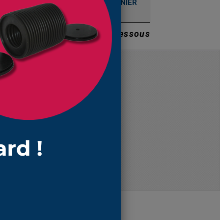
AJOUTER AU PANIER
Prix dégressifs voir ci-dessous
Prix unitaire TTC
21,75 €
19,48 €
18,54 €
17,45 €