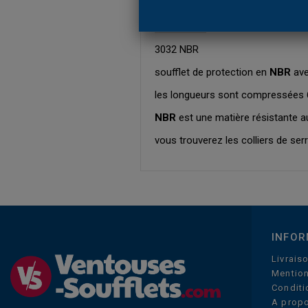
EN SAVOIR PLUS
3032 NBR
soufflet de protection en
NBR
ave
les longueurs sont compressées 
NBR
est une matière résistante a
vous trouverez les colliers de se
INFOR
Livrais
Mention
Conditi
A prop