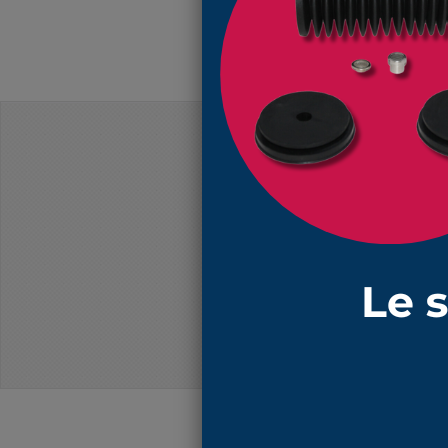
PRIX DÉGRESSIFS
Produits
3032 NBR soufflet 34mm et 40mm l
3032 NBR soufflet 34mm et 40mm l
3032 NBR soufflet 34mm et 40mm l
3032 NBR soufflet 34mm et 40mm l