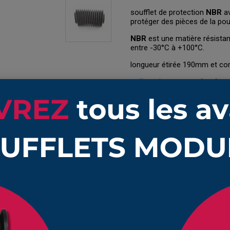
soufflet de protection
NBR
av
protéger des pièces de la po
NBR
est une matière résistan
entre -30°C à +100°C.
longueur étirée 190mm et c
c
olliers de serrage
adaptés s
ce soufflet peut être
remplacé
Tou
Disponible
Partager
Pinterest
A partir de