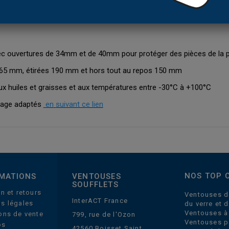
c ouvertures de 34mm et de 40mm pour protéger des pièces de la p
65 mm, étirées 190 mm et hors tout au repos 150 mm
ux huiles et graisses et aux températures entre -30°C à +100°C
rrage adaptés
en
suivant ce lien
NOS TOP 
MATIONS
VENTOUSES
SOUFFLETS
on et retours
Ventouses d
InterACT France
s légales
du verre et 
Ventouses à
ons de vente
799, rue de l'Ozon
Ventouses p
os
42560 Boisset Saint