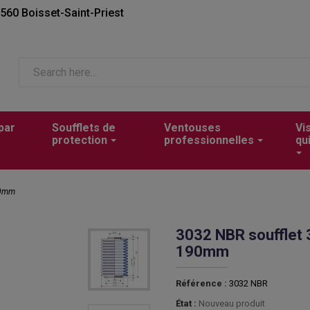
2560 Boisset-Saint-Priest
par
Soufflets de
Ventouses
Vi
protection
professionnelles
qu
90mm
3032 NBR soufflet
190mm
Référence :
3032 NBR
État :
Nouveau produit