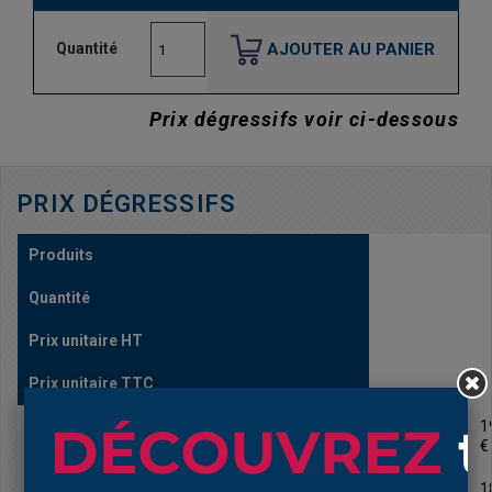
AJOUTER AU PANIER
Quantité
Prix dégressifs voir ci-dessous
PRIX DÉGRESSIFS
Produits
Quantité
Prix unitaire HT
Prix unitaire TTC
3020 NBR soufflet 11mm et 55mm long 65 à
1
16,46
1
160mm
€
€
3020 NBR soufflet 11mm et 55mm long 65 à
10
15,45
1