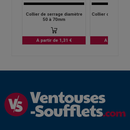
Collier de serrage diamètre
Collier de serrage
50 à 70mm
à 12m
A partir de 1,31 €
A partir de 0