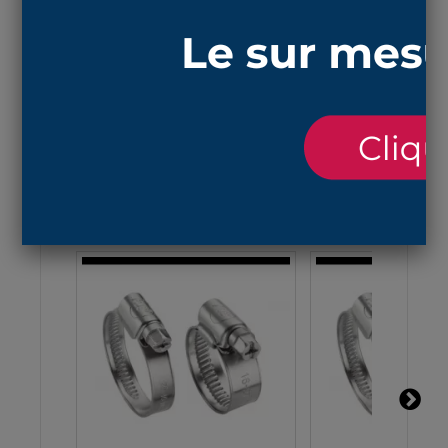
longueur maxi étirée est 160mm et la longueur au
repos 138 mm
la matière
NBR
résiste aux huiles, graisses et
essence et aux températures entre -30°C à
+100°C
ACCESSOIRES