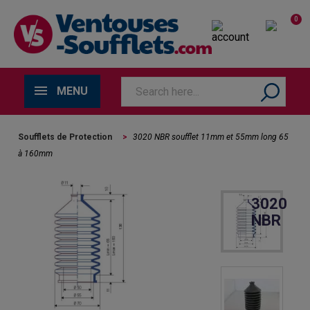
0
MENU
Soufflets de Protection
>
3020 NBR soufflet 11mm et 55mm long 65
à 160mm
3020
NBR