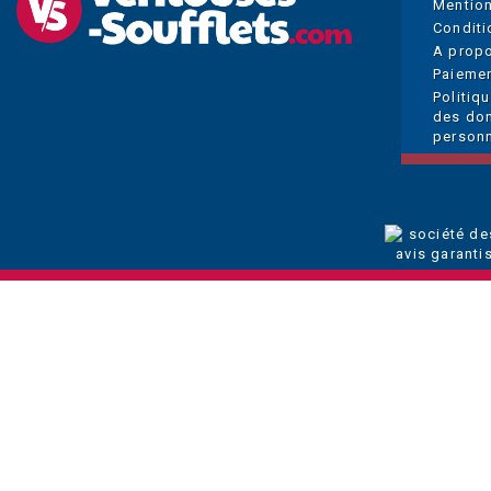
Mention
Conditi
A prop
Paiemen
Politiq
des do
personn