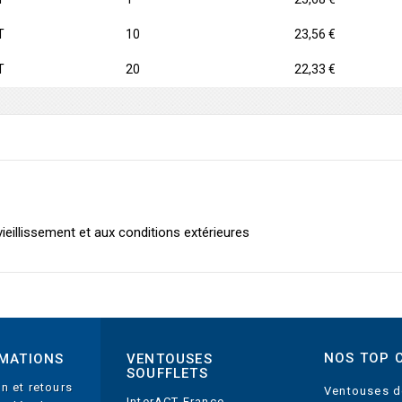
T
10
23,56 €
T
20
22,33 €
ieillissement et aux conditions extérieures
NOS TOP 
MATIONS
VENTOUSES
SOUFFLETS
on et retours
Ventouses d
InterACT France