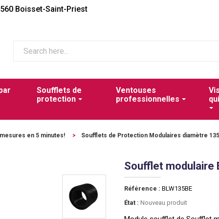
2560 Boisset-Saint-Priest
par
Soufflets de
Ventouses
Vi
protection
professionnelles
qu
urmesures en 5 minutes!
>
Soufflets de Protection Modulaires diamètre 1
Soufflet modulair
Référence :
BLW135BE
État :
Nouveau produit