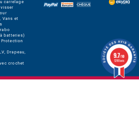
du carrelage
 visser
our
, Vans et
s
Grabo
à batteries)
 Protection
LV, Drapeau,
9.7
/10
1280 avis
vec crochet