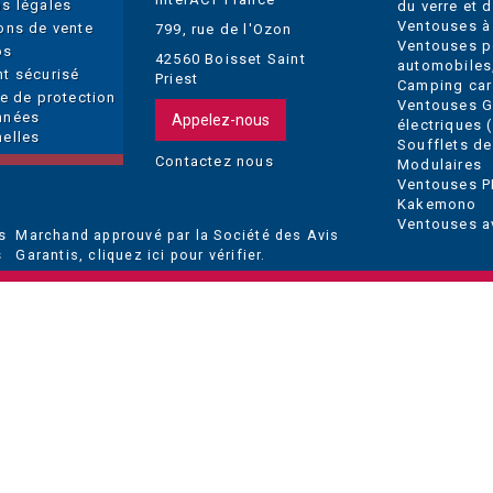
s légales
du verre et 
Ventouses à
ons de vente
799, rue de l'Ozon
Ventouses p
os
42560 Boisset Saint
automobiles
t sécurisé
Priest
Camping car
ue de protection
Ventouses 
nnées
Appelez-nous
électriques (
elles
Soufflets de
Contactez nous
Modulaires
Ventouses P
Kakemono
Ventouses a
Marchand approuvé par la Société des Avis
Garantis,
cliquez ici pour vérifier
.