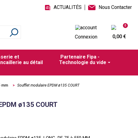
ACTUALITÉS
Nous Contacter
0
0,00 €
Connexion
sserie et
Partenaire Fipa -
incaillerie au détail
Technologie du vide
35 mm
>
Soufflet modulaire EPDM ø135 COURT
e EPDM ø135 COURT