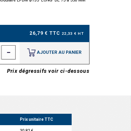
t modulaire EPDM ø135 LONG DE 75 à 550 MM
26,79 € TTC
22,33 € HT
AJOUTER AU PANIER
Prix dégressifs voir ci-dessous
Prix unitaire TTC
30,82 €