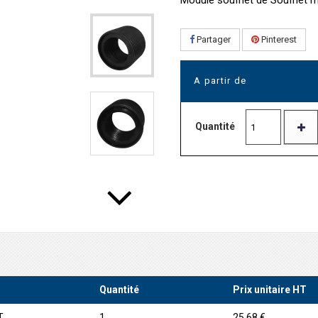
Module soufflet de Souffle
Partager
Pinterest
A partir de
Quantité
Quantité
Prix unitaire HT
T
1
25,68 €