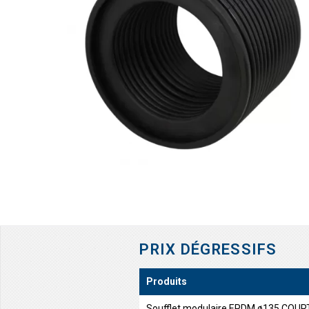
PRIX DÉGRESSIFS
Produits
Soufflet modulaire EPDM ø135 COUR