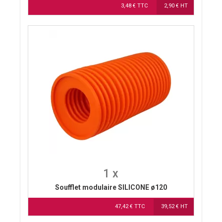
3,48 € TTC
2,90 € HT
1 x
Soufflet modulaire SILICONE ø120
47,42 € TTC
39,52 € HT