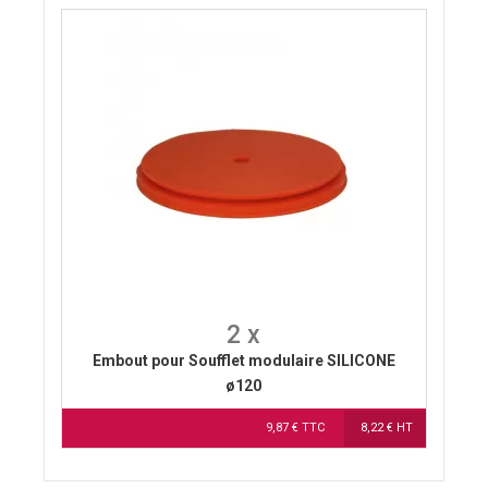
2 x
Embout pour Soufflet modulaire SILICONE
ø120
9,87 € TTC
8,22 € HT