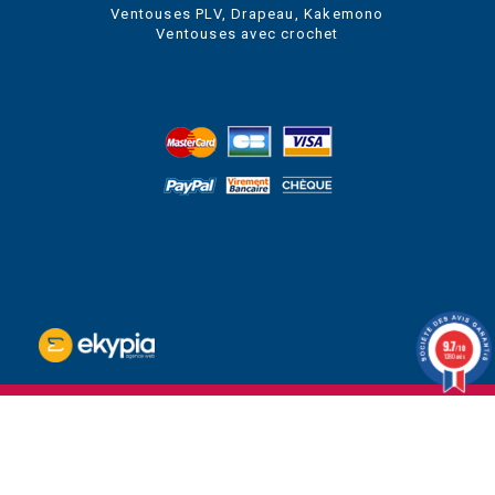
Ventouses PLV, Drapeau, Kakemono
Ventouses avec crochet
9.7
/10
1280 avis