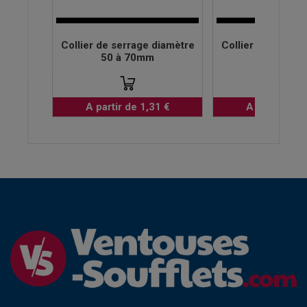
Collier de serrage diamètre
Collier de serrag
50 à 70mm
60 à 80
A partir de 1,31 €
A partir de 1