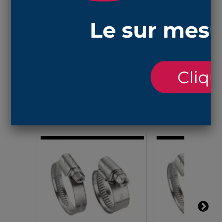
à la vapeur d'eau chaude et aux produits
chimiques et à l'ozone et résiste aux
températures de -50°C et + 130°C
longueur compressée (minimum) 45 mm et
longueur étirée (maximum) 300 mm
colliers de serrage
en suivant ce lie
n
ACCESSOIRES