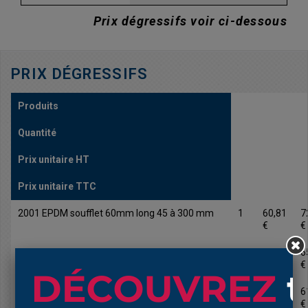
Prix dégressifs voir ci-dessous
PRIX DÉGRESSIFS
Produits
Quantité
Prix unitaire HT
Prix unitaire TTC
2001 EPDM soufflet 60mm long 45 à 300 mm
1
60,81
7
€
€
2001 EPDM soufflet 60mm long 45 à 300 mm
10
54,53
6
€
€
2001 EPDM soufflet 60mm long 45 à 300 mm
25
51,28
6
€
€