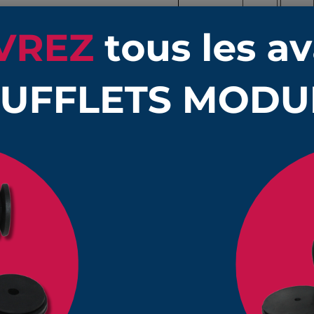
Quantité
Prix unitaire HT
mm longueur 118
1
48,95 €
mm longueur 118
10
44,02 €
mm longueur 118
25
39,35 €
mm longueur 118
50
34,66 €