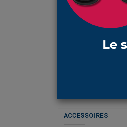
N'oubliez pa
EN SAVOIR PLUS
Réf : 1002 NBR
soufflet de protection cylindrique
avec 2 connexions tubulaires de
il mesure 118 mm, est faiblement 
la matière
NBR
résiste aux grais
ACCESSOIRES