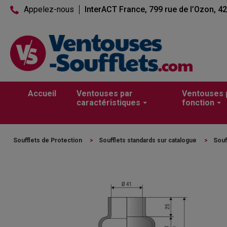
Appelez-nous
InterACT France, 799 rue de l’Ozon, 4
Accueil
Ventouses par
Ventouses 
caractéristiques
fonction
Soufflets de Protection
>
Soufflets standards sur catalogue
>
Souf