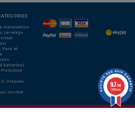
CATEGORIES
e manutention
du carrelage
 visser
our
, Vans et
s
Grabo
à batteries)
 Protection
LV, Drapeau,
9.7
/10
1280 avis
vec crochet