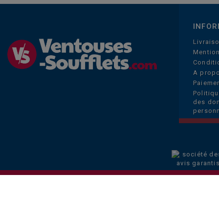
INFOR
Livrais
Mention
Conditi
A prop
Paiemen
Politiq
des do
personn