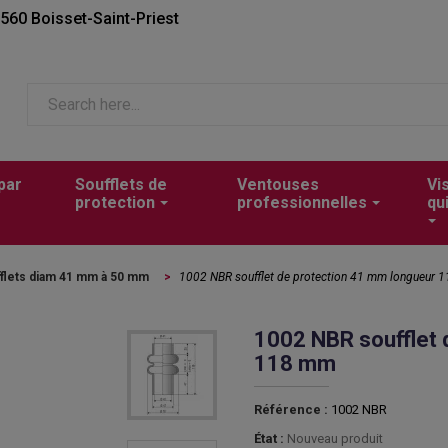
2560 Boisset-Saint-Priest
par
Soufflets de
Ventouses
Vi
protection
professionnelles
qu
flets diam 41 mm à 50 mm
>
1002 NBR soufflet de protection 41 mm longueur 
1002 NBR soufflet 
118 mm
Référence :
1002 NBR
État :
Nouveau produit