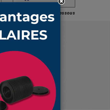
Prix dégressifs voir ci-dessous
Prix unitaire TTC
58,73 €
52,82 €
47,22 €
41,60 €