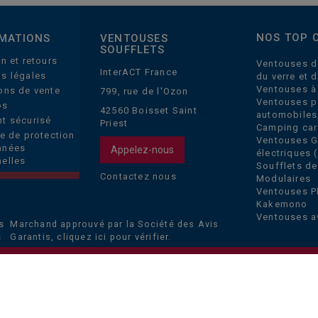
NOS TOP 
MATIONS
VENTOUSES
SOUFFLETS
on et retours
Ventouses d
InterACT France
s légales
du verre et 
Ventouses à
ons de vente
799, rue de l'Ozon
Ventouses p
os
42560 Boisset Saint
automobiles
t sécurisé
Priest
Camping car
ue de protection
Ventouses 
nnées
Appelez-nous
électriques (
elles
Soufflets de
Contactez nous
Modulaires
Ventouses P
Kakemono
Ventouses a
Marchand approuvé par la Société des Avis
Garantis,
cliquez ici pour vérifier
.