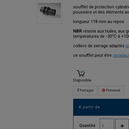
soufflet de protection cylind
poussière et des éléments a
longueur 118 mm au repos
NBR
résiste aux huiles, aux g
températures de -30°C à +1
colliers de serrage adaptés
e
ce soufflet peut être
remplacé
Disponible
Partager
Pinterest
A partir de
Quantité