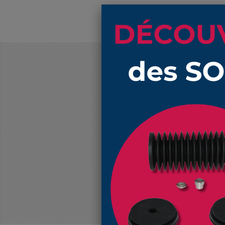
PRIX DÉGRESSIFS
Produits
1002 NBR soufflet de protection 41 
mm
1002 NBR soufflet de protection 41 
mm
1002 NBR soufflet de protection 41 
mm
1002 NBR soufflet de protection 41 
mm