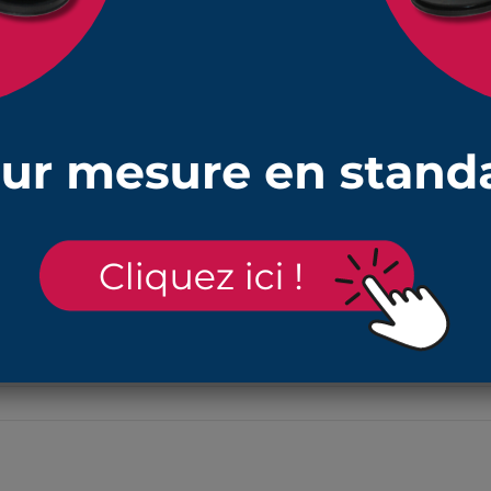
s de commander les colliers de serrage correspondant à 
 en
NBR
(caoutchouc nitrile) pour protéger des pièces de la poussièr
 41 mm de diamètre
compressible et étirable mais pourra servir de lien entre deux axes 
ses, hydrocarbures et aux températures de -30°C à +100°C