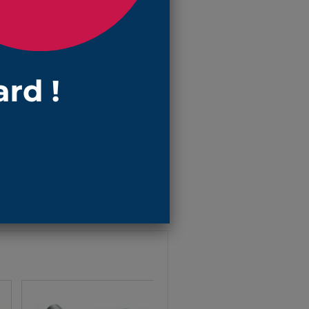
ce soufflet !
èces de poussières ou agressions