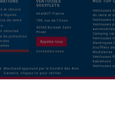
NOS TOP 
MATIONS
VENTOUSES
SOUFFLETS
on et retours
Ventouses d
InterACT France
s légales
du verre et 
Ventouses à
ons de vente
799, rue de l'Ozon
Ventouses p
os
42560 Boisset Saint
automobiles
t sécurisé
Priest
Camping car
ue de protection
Ventouses 
nnées
Appelez-nous
électriques (
elles
Soufflets de
Contactez nous
Modulaires
Ventouses P
Kakemono
Ventouses a
Marchand approuvé par la Société des Avis
Garantis,
cliquez ici pour vérifier
.