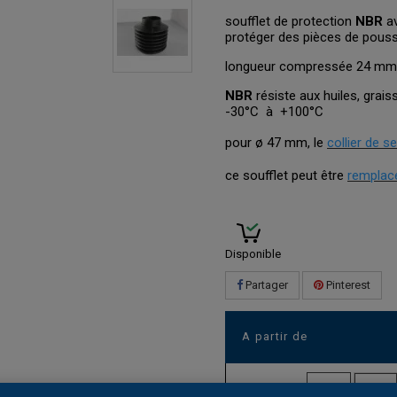
soufflet de protection
NBR
av
protéger des pièces de pouss
longueur compressée 24 mm 
NBR
résiste aux huiles, grai
-30°C à +100°C
pour ø 47 mm, le
collier de s
ce soufflet peut être
remplacé
Disponible
Partager
Pinterest
A partir de
Quantité