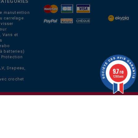
CATEGORIES
e manutention
du carrelage
 visser
our
, Vans et
s
Grabo
à batteries)
 Protection
LV, Drapeau,
9.7
/10
1280 avis
vec crochet