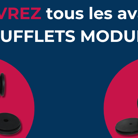
Quantité
Prix unitaire HT
long 24 à 160 mm
1
54,40 €
long 24 à 160 mm
10
49,47 €
long 24 à 160 mm
25
46,34 €
long 24 à 160 mm
50
38,55 €