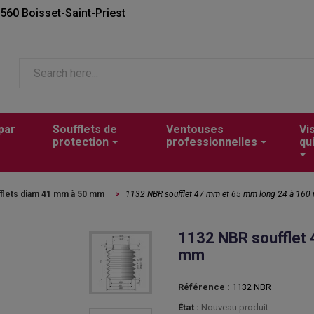
2560 Boisset-Saint-Priest
par
Soufflets de
Ventouses
Vi
protection
professionnelles
qu
flets diam 41 mm à 50 mm
>
1132 NBR soufflet 47 mm et 65 mm long 24 à 16
1132 NBR soufflet
mm
Référence :
1132 NBR
État :
Nouveau produit