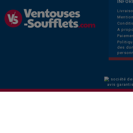
INFOR
Livrais
Mention
Conditi
A prop
Paiemen
Politiq
des do
personn