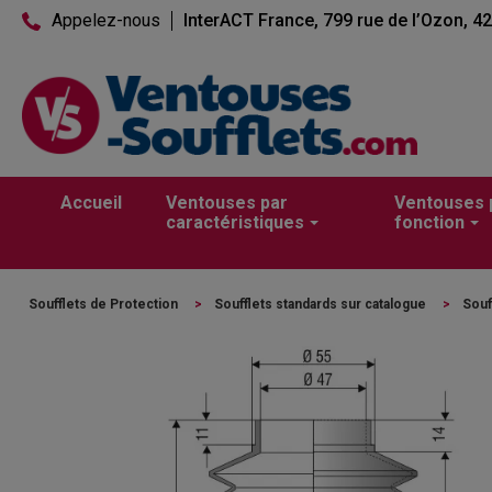
Appelez-nous
InterACT France, 799 rue de l’Ozon, 4
Accueil
Ventouses par
Ventouses 
caractéristiques
fonction
Soufflets de Protection
>
Soufflets standards sur catalogue
>
Souf