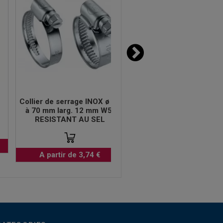
Collier de serrage INOX ø 50
Collier de serrage INOX 
à 70 mm larg. 12 mm W5-
à 70mm larg. 9 mm W
RESISTANT AU SEL
RESISTANT AU SEL
A partir de 3,74 €
A partir de 3,07 €