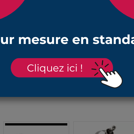
s de commander les colliers de serrage correspondant à 
c ouvertures de diamètre 47 mm et de 65 mm pour protéger des pi
 24 mm et longueur étirée (maximum) 160 mm
s, graisses et essence et aux températures entre -30°C à +100°C