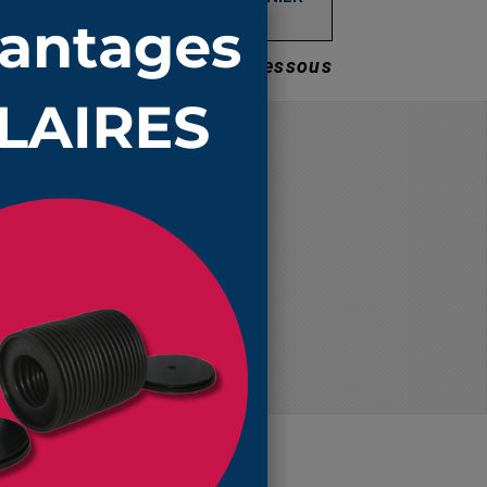
Prix dégressifs voir ci-dessous
Prix unitaire TTC
65,28 €
59,37 €
55,61 €
46,27 €