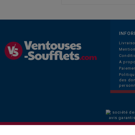
INFOR
Livrais
Mention
Conditi
A prop
Paiemen
Politiq
des do
personn