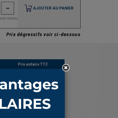
AJOUTER AU PANIER
uvoir commander ce produit est
Prix dégressifs voir ci-dessous
Prix unitaire TTC
19,82 €
16,36 €
16,05 €
17,14 €