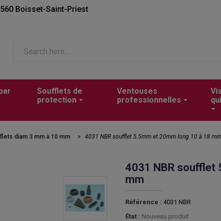
2560 Boisset-Saint-Priest
par
Soufflets de
Ventouses
Vi
protection
professionnelles
qu
flets diam 3 mm à 10 mm
>
4031 NBR soufflet 5.5mm et 20mm long 10 à 18 m
4031 NBR soufflet
mm
Référence :
4031 NBR
État :
Nouveau produit