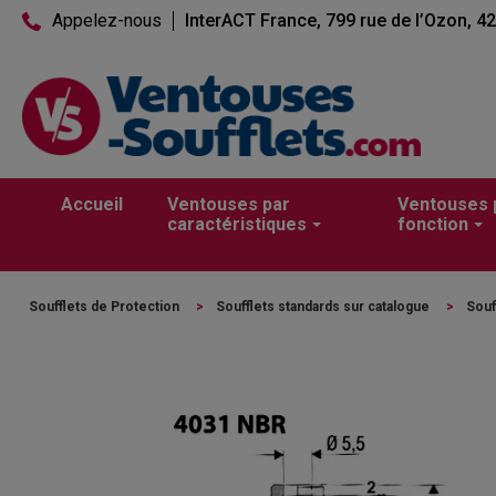
Appelez-nous
InterACT France, 799 rue de l’Ozon, 4
Accueil
Ventouses par
Ventouses 
caractéristiques
fonction
Soufflets de Protection
>
Soufflets standards sur catalogue
>
Souf