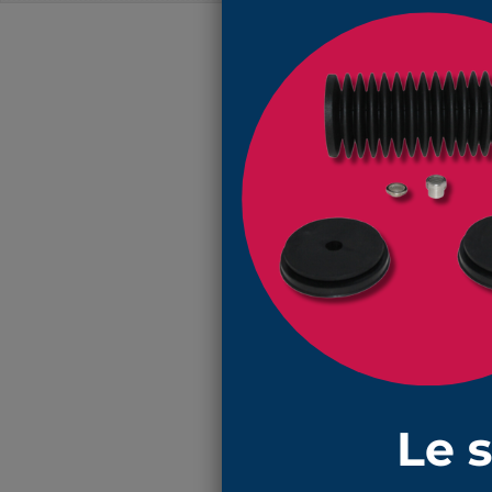
N'oubliez pa
EN SAVOIR PLUS
Réf : 4031 NBR : soufflet de prot
utilisé comme protège capteur sur
compressible à 17mm (10mm avec 
la matière
NBR
est utilisable à d
vous trouverez les colliers de se
AVIS CLIENTS