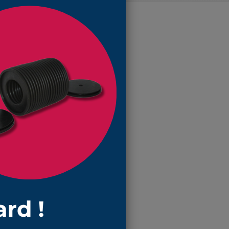
ce soufflet !
s de diamètre 5.5mm et de 20mm
tensible à 25mm en total et