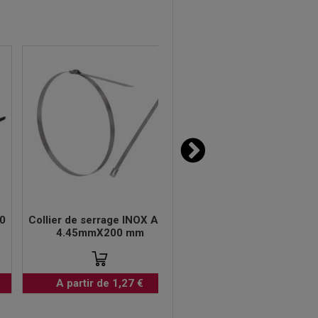
00
Collier de serrage INOX A2 -
Collier de serrage INOX
4.45mmX200 mm
4.6mmX362 mm
A partir de 1,27 €
A partir de 2,19 €