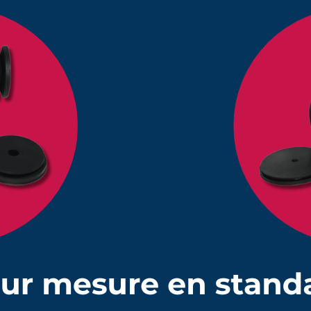
s de commander les colliers de serrage correspondant à 
ection en
NBR
résistant aux huiles et aux graisses avec ouverture
 des Clio 1 ou pour certains câbles, le soufflet 4031 en
NBR
est ex
soufflets et 7mm pour le haut et la bas)
es températures entres -30°C et +100°C
rrage adaptés
en suivant ce lien