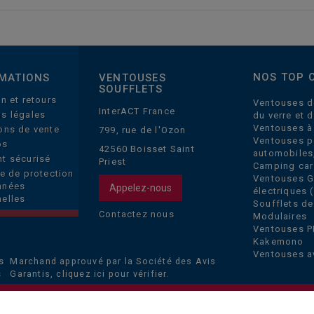
NOS TOP 
MATIONS
VENTOUSES
SOUFFLETS
on et retours
Ventouses d
InterACT France
s légales
du verre et 
Ventouses à
ons de vente
799, rue de l'Ozon
Ventouses p
os
42560 Boisset Saint
automobiles
t sécurisé
Priest
Camping car
ue de protection
Ventouses 
nnées
Appelez-nous
électriques (
elles
Soufflets de
Contactez nous
Modulaires
Ventouses P
Kakemono
Ventouses a
Marchand approuvé par la Société des Avis
Garantis,
cliquez ici pour vérifier
.