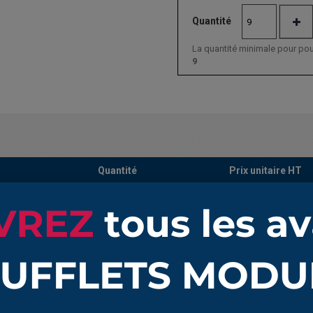
Quantité
La quantité minimale pour po
9
Quantité
Prix unitaire HT
ong 10 à 18 mm
1
16,52 €
ong 10 à 18 mm
10
13,63 €
ong 10 à 18 mm
25
13,38 €
ong 10 à 18 mm
50
14,28 €