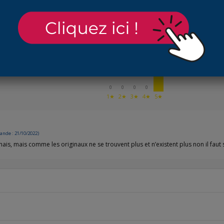
AVIS À PROPOS DU PRODUIT
1
0
0
0
0
1★
2★
3★
4★
5★
nde : 21/10/2022)
chais, mais comme les originaux ne se trouvent plus et n’existent plus non il faut 