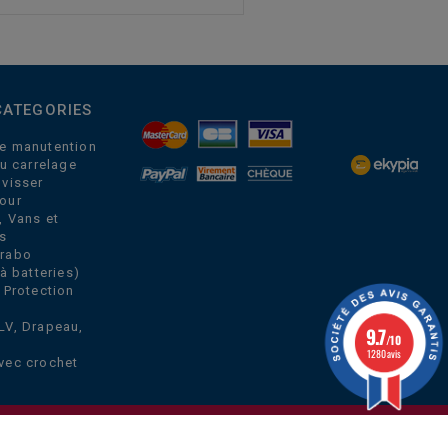
CATEGORIES
e manutention
du carrelage
 visser
our
, Vans et
s
Grabo
à batteries)
 Protection
LV, Drapeau,
9.7
/10
1280 avis
vec crochet