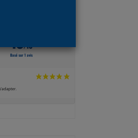
10
/10
Basé sur 1 avis
s’adapter.