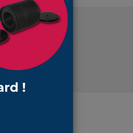
Prix unitaire TTC
38,94 €
35,67 €
34,29 €
32,55 €
ce soufflet !