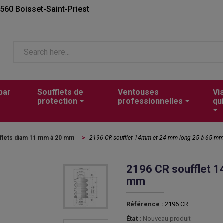
2560 Boisset-Saint-Priest
par
Soufflets de
Ventouses
Vi
protection
professionnelles
qu
flets diam 11 mm à 20 mm
>
2196 CR soufflet 14mm et 24 mm long 25 à 65 m
2196 CR soufflet 
mm
Référence :
2196 CR
État :
Nouveau produit