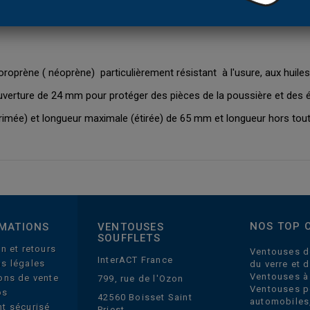
oroprène ( néoprène) particulièrement résistant à l'usure, aux huiles
verture de 24 mm pour protéger des pièces de la poussière et des 
imée) et longueur maximale (étirée) de 65 mm et longueur hors tou
NOS TOP 
MATIONS
VENTOUSES
SOUFFLETS
on et retours
Ventouses d
InterACT France
s légales
du verre et 
Ventouses à
ons de vente
799, rue de l'Ozon
Ventouses p
os
42560 Boisset Saint
automobiles
t sécurisé
Priest