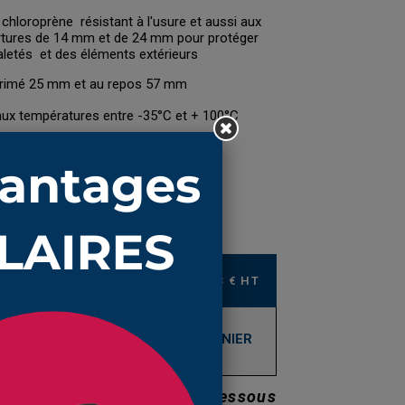
chloroprène résistant à l'usure et aussi aux
ertures de 14 mm et de 24 mm pour protéger
aletés et des éléments extérieurs
primé 25 mm et au repos 57 mm
aux températures entre -35°C et + 100°C
32,55 € TTC
27,13 € HT
AJOUTER AU PANIER
Prix dégressifs voir ci-dessous