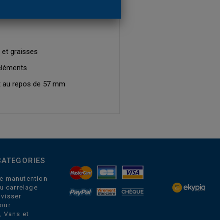
 et graisses
éléments
t au repos de 57 mm
CATEGORIES
e manutention
du carrelage
 visser
our
, Vans et