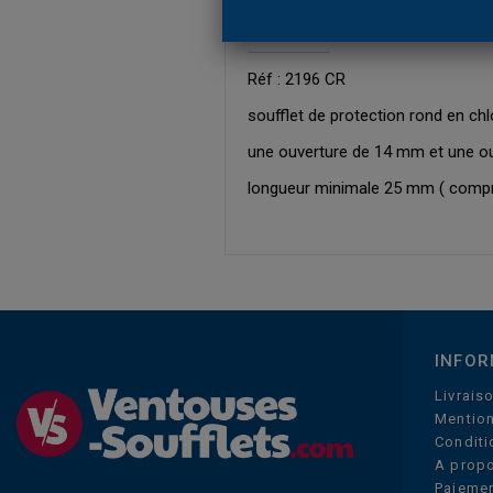
EN SAVOIR PLUS
Réf : 2196 CR
soufflet de protection rond en chl
une ouverture de 14 mm et une ou
longueur minimale 25 mm ( compr
INFOR
Livrais
Mention
Conditi
A prop
Paiemen