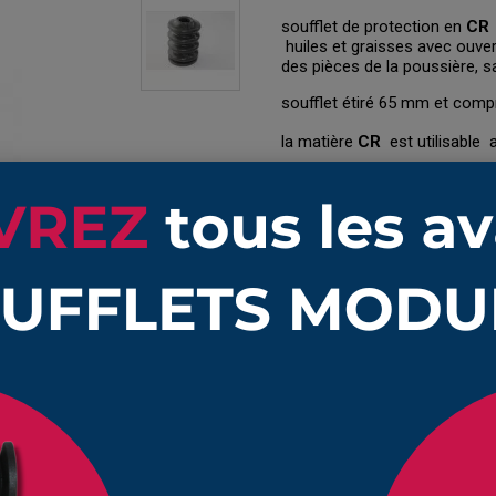
soufflet de protection en
CR
huiles et graisses avec ouv
des pièces de la poussière, s
soufflet étiré 65 mm et com
la matière
CR
est utilisable 
Disponible
Partager
Pinterest
A partir de
Quantité