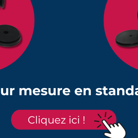
Quantité
Prix unitaire HT
ng 25 à 65 mm
1
32,45 €
ng 25 à 65 mm
10
29,73 €
ng 25 à 65 mm
25
28,57 €
ng 25 à 65 mm
50
27,13 €
s de commander les colliers de serrage correspondant à 