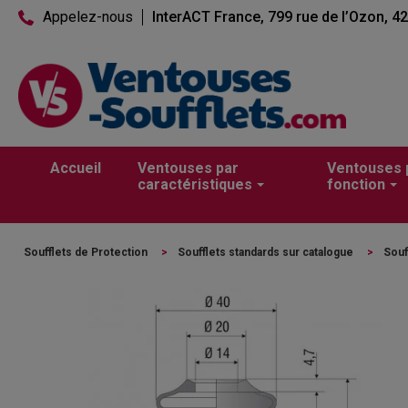
Appelez-nous
InterACT France, 799 rue de l’Ozon, 4
Accueil
Ventouses par
Ventouses 
caractéristiques
fonction
Soufflets de Protection
>
Soufflets standards sur catalogue
>
Souf