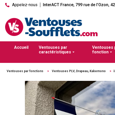
Appelez-nous
InterACT France, 799 rue de l’Ozon, 4
Accueil
Ventouses par
Ventouses 
caractéristiques
fonction
Ventouses par fonctions
>
Ventouses PLV, Drapeau, Kakemono
>
l