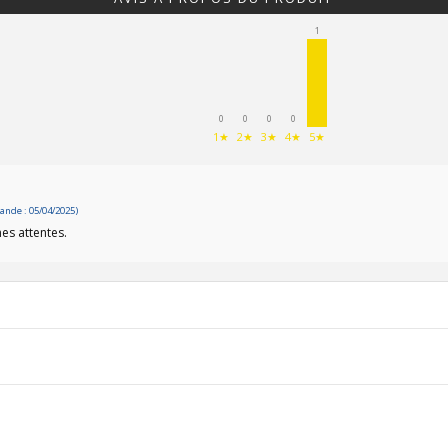
1
0
0
0
0
1★
2★
3★
4★
5★
nde : 05/04/2025)
es attentes.