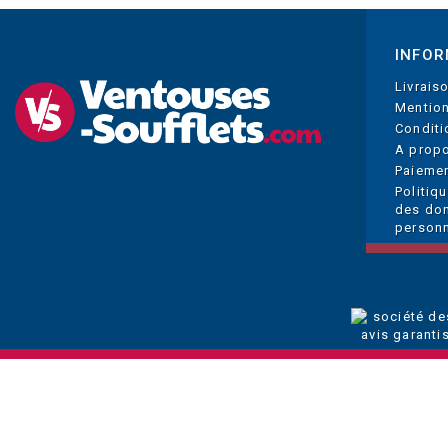
INFOR
Livrais
Mention
Conditi
A prop
Paiemen
Politiq
des do
personn