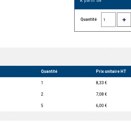
A partir de
Quantité
Quantité
Prix unitaire HT
1
8,33 €
2
7,08 €
5
6,00 €