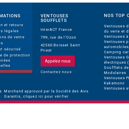
NOS TOP 
MATIONS
VENTOUSES
SOUFFLETS
on et retours
Ventouses d
InterACT France
s légales
du verre et 
Ventouses à
ons de vente
799, rue de l'Ozon
Ventouses p
os
42560 Boisset Saint
automobiles
t sécurisé
Priest
Camping car
ue de protection
Ventouses 
nnées
Appelez-nous
électriques (
elles
Soufflets de
Contactez nous
Modulaires
Ventouses P
Kakemono
Ventouses a
Marchand approuvé par la Société des Avis
Garantis,
cliquez ici pour vérifier
.