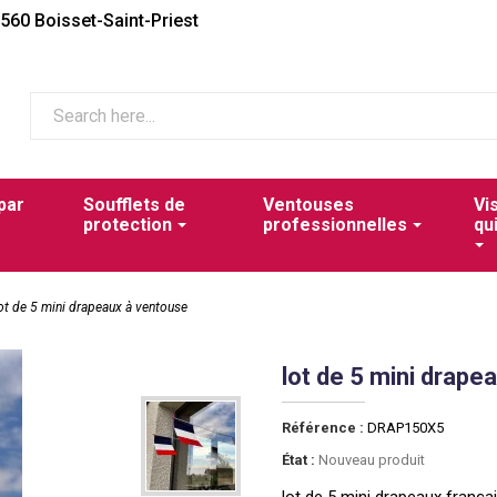
2560 Boisset-Saint-Priest
par
Soufflets de
Ventouses
Vi
protection
professionnelles
qu
ot de 5 mini drapeaux à ventouse
lot de 5 mini drape
Référence :
DRAP150X5
État :
Nouveau produit