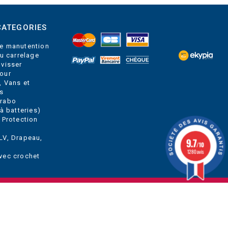
CATEGORIES
e manutention
du carrelage
 visser
our
, Vans et
s
Grabo
à batteries)
 Protection
LV, Drapeau,
9.7
/10
1280 avis
vec crochet