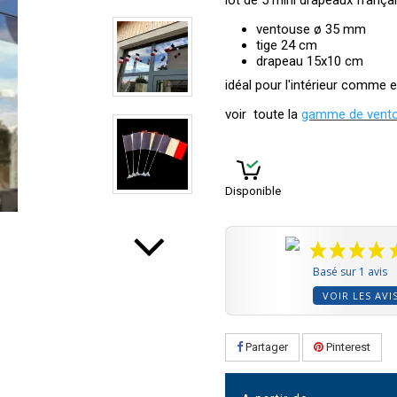
lot de 5 mini drapeaux franç
ventouse ø 35 mm
tige 24 cm
drapeau 15x10 cm
idéal pour l'intérieur comme e
voir toute la
gamme de vento
Disponible
Basé sur 1 avis
VOIR LES AVI
Partager
Pinterest