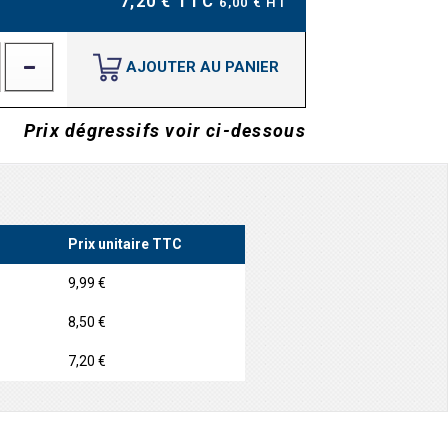
7,20 € TTC
6,00 € HT
AJOUTER AU PANIER
Prix dégressifs voir ci-dessous
Prix unitaire TTC
9,99 €
8,50 €
7,20 €