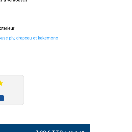
ais à ventouses
xtérieur
use plv, drapeau et kakemono
S