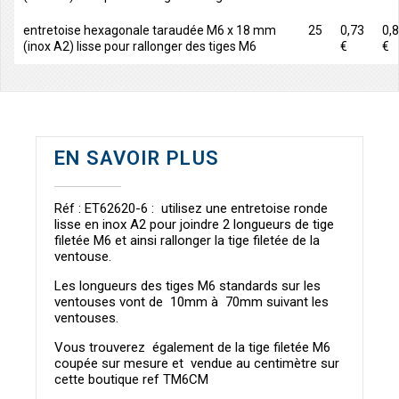
entretoise hexagonale taraudée M6 x 18 mm
25
0,73
0,
(inox A2) lisse pour rallonger des tiges M6
€
€
EN SAVOIR PLUS
Réf : ET62620-6 : utilisez une entretoise ronde
lisse en inox A2 pour joindre 2 longueurs de tige
filetée M6 et ainsi rallonger la tige filetée de la
ventouse.
Les longueurs des tiges M6 standards sur les
ventouses vont de 10mm à 70mm suivant les
ventouses.
Vous trouverez également de la tige filetée M6
coupée sur mesure et vendue au centimètre sur
cette boutique ref TM6CM