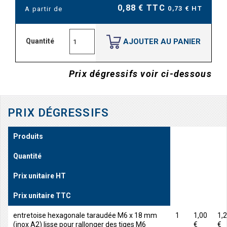
0,88 € TTC
0,73 € HT
A partir de
AJOUTER AU PANIER
Quantité
Prix dégressifs voir ci-dessous
PRIX DÉGRESSIFS
Produits
Quantité
Prix unitaire HT
Prix unitaire TTC
entretoise hexagonale taraudée M6 x 18 mm
1
1,00
1,
(inox A2) lisse pour rallonger des tiges M6
€
€