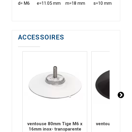
d= M6 e=11.05 mm m=18 mm s=10 mm
ACCESSOIRES
ventouse 80mm Tige M6 x
ventouse 80mm
16mm inox- transparente
inox - noi