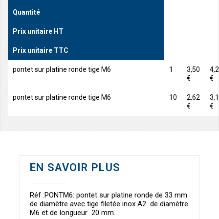
Quantité
Prix unitaire HT
Prix unitaire TTC
pontet sur platine ronde tige M6
1
3,50
4,
€
€
pontet sur platine ronde tige M6
10
2,62
3,
€
€
EN SAVOIR PLUS
Réf :PONTM6: pontet sur platine ronde de 33 mm
de diamètre avec tige filetée inox A2 de diamètre
M6 et de longueur 20 mm.