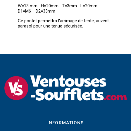
W=13 mm H=20mm T=3mm L=20mm
D1=M6 D2=33mm
Ce pontet permettra l'arrimage de tente, auvent,
parasol pour une tenue sécurisée.
INFORMATIONS