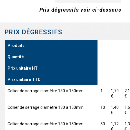
Prix dégressifs voir ci-dessous
PRIX DÉGRESSIFS
Produits
Quantité
Prix unitaire HT
Prix unitaire TTC
Collier de serrage diamètre 130 à 150mm
1
1,79
2,
€
€
Collier de serrage diamètre 130 à 150mm
10
1,40
1,
€
€
Collier de serrage diamètre 130 à 150mm
50
1,12
1,
€
€