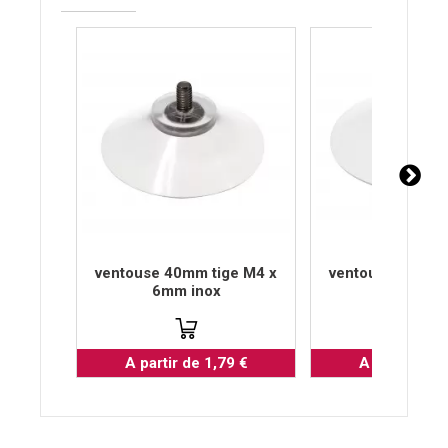
ventouse 40mm tige M4 x
ventouse 50mm t
6mm inox
6mm en i
A partir de 1,79 €
A partir de 1