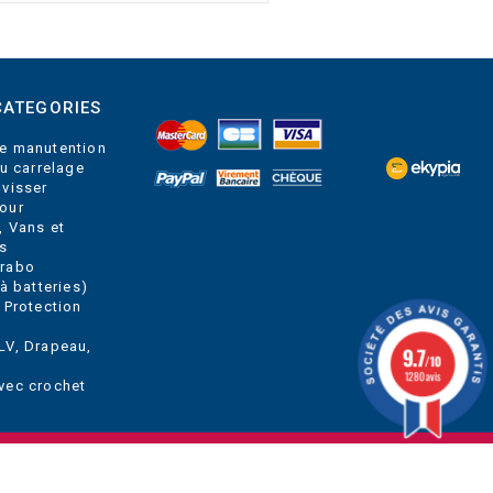
CATEGORIES
e manutention
du carrelage
 visser
our
, Vans et
s
Grabo
à batteries)
 Protection
LV, Drapeau,
9.7
/10
1280 avis
vec crochet