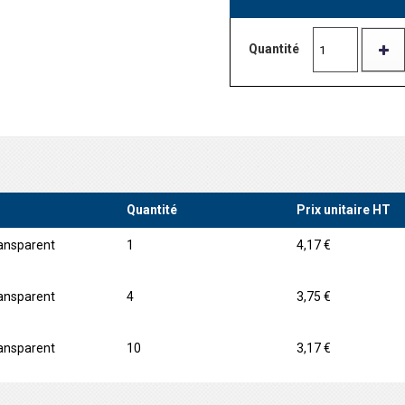
Quantité
Quantité
Prix unitaire HT
ransparent
1
4,17 €
ransparent
4
3,75 €
ransparent
10
3,17 €