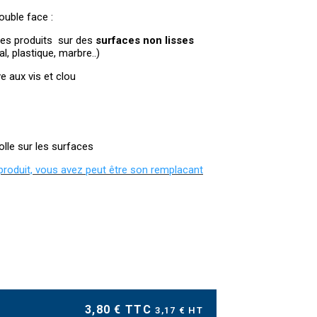
ouble face :
res produits sur des
surfaces non lisses
l, plastique, marbre..)
ve aux vis et clou
colle sur les surfaces
e produit, vous avez peut être son remplacant
3,80 € TTC
3,17 € HT