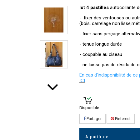
lot 4 pastilles
autocollante d
- fixer des ventouses ou aut
(bois, carrelage non lisse,méta
- fixer sans perçage alternati
- tenue longue durée
- coupable au ciseau
- ne laisse pas de résidu de 
En cas d'indisponibilité de c
ICI
Disponible
Partager
Pinterest
A partir de