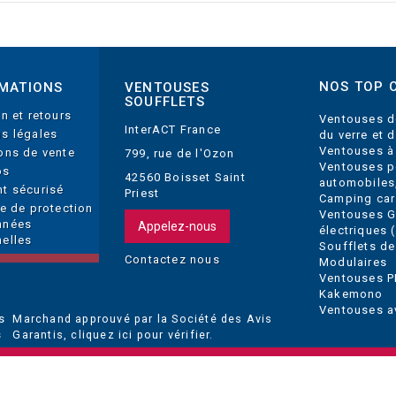
NOS TOP 
MATIONS
VENTOUSES
SOUFFLETS
on et retours
Ventouses d
InterACT France
s légales
du verre et 
Ventouses à
ons de vente
799, rue de l'Ozon
Ventouses p
os
42560 Boisset Saint
automobiles
t sécurisé
Priest
Camping car
ue de protection
Ventouses 
nnées
Appelez-nous
électriques (
elles
Soufflets de
Contactez nous
Modulaires
Ventouses P
Kakemono
Ventouses a
Marchand approuvé par la Société des Avis
Garantis,
cliquez ici pour vérifier
.