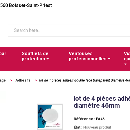
2560 Boisset-Saint-Priest
par
Soufflets de
Ventouses
Vi
protection
professionnelles
qu
lage
>
Adhésifs
>
lot de 4 pièces adhésif double face transparent diamètre 
lot de 4 pièces adh
diamètre 46mm
Référence :
PA46
État :
Nouveau produit