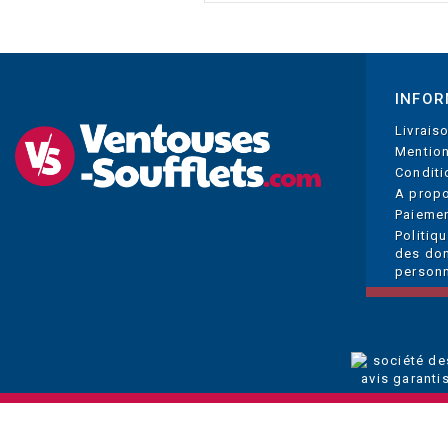
INFOR
Livrais
Mention
Conditi
A prop
Paiemen
Politiq
des do
personn