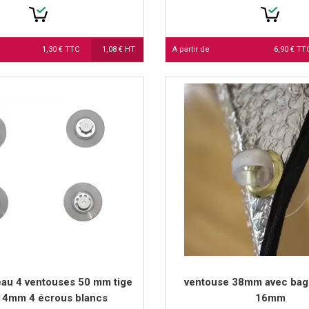
1,30 € TTC
1,08 € HT
A partir de
6,90 € T
au 4 ventouses 50 mm tige
ventouse 38mm avec bag
14mm 4 écrous blancs
16mm