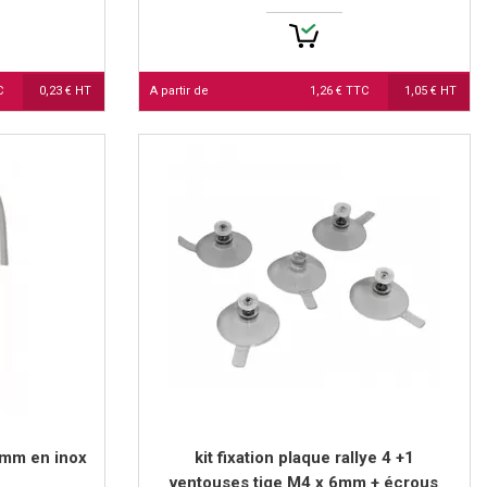
TC
0,23 € HT
A partir de
1,26 € TTC
1,05 € HT
3mm en inox
kit fixation plaque rallye 4 +1
ventouses tige M4 x 6mm + écrous