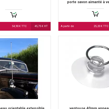
porte savon aimanté à 
54,90 € TTC
45,75 € HT
A partir de
25,20 € TTC
peau orientable extensible
ventouse 40mm annea