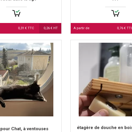
0,31 € TTC
0,26 € HT
A partir de
0,76 € T
étagère de douche en boi
pour Chat, à ventouses