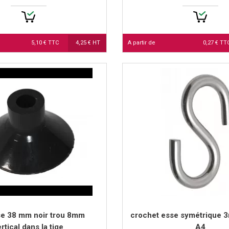
5,10 € TTC
4,25 € HT
A partir de
0,27 € T
se 38 mm noir trou 8mm
crochet esse symétrique 
ertical dans la tige
A4