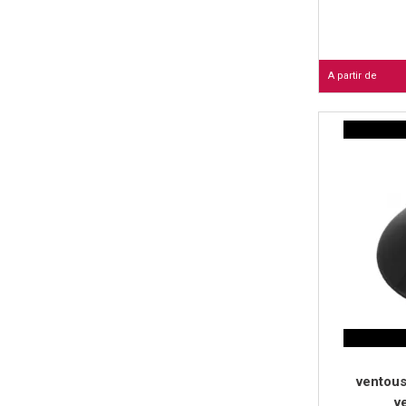
A partir de
ventou
v