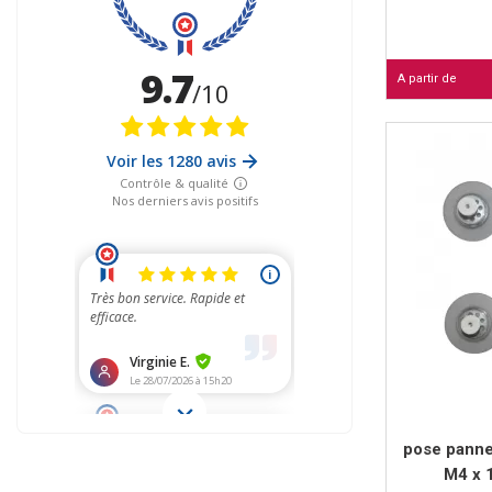
A partir de
pose panne
M4 x 