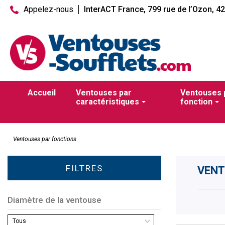
Appelez-nous
InterACT France, 799 rue de l’Ozon, 4
Accueil
Ventouses par
Ventouses 
caractéristiques
fonction
Ventouses par fonctions
FILTRES
VENT
Diamètre de la ventouse
Tous