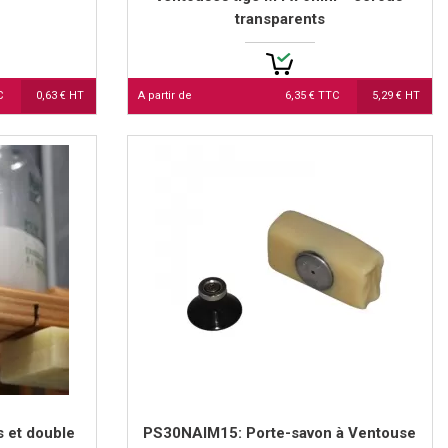
transparents
TC
0,63 € HT
A partir de
6,35 € TTC
5,29 € HT
s et double
PS30NAIM15: Porte-savon à Ventouse