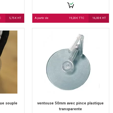
TC
5,75 € HT
A partir de
19,20 € TTC
16,00 € HT
ue souple
ventouse 50mm avec pince plastique
transparente