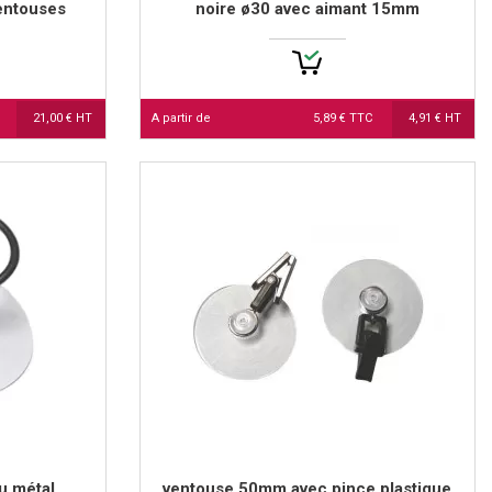
ventouses
noire ø30 avec aimant 15mm
21,00 € HT
A partir de
5,89 € TTC
4,91 € HT
u métal
ventouse 50mm avec pince plastique