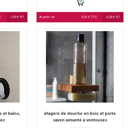
TC
1,03 € HT
A partir de
0,31 € TTC
0,26 € HT
 et bains,
étagère de douche en bois et porte
ses
savon aimanté à ventouses