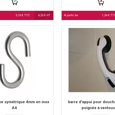
5,10 € TTC
4,25 € HT
A partir de
1,24 € T
se symétrique 4mm en inox
barre d'appui pour douche
A4
poignée à ventou