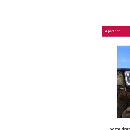
A partir de
porte dra