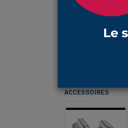
EN SAVOIR PLUS
Réf : 1512 NBR
soufflet de protection en
NBR
ave
longueur étirée 70 mm et compri
la matière
NBR
résiste aux hydroc
vous trouverez les colliers de ser
ACCESSOIRES