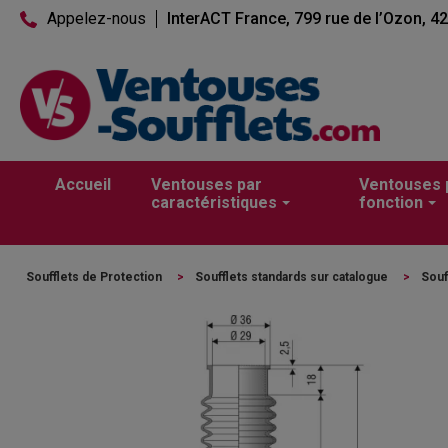
Appelez-nous
InterACT France, 799 rue de l’Ozon, 4
Accueil
Ventouses par
Ventouses 
caractéristiques
fonction
Soufflets de Protection
>
Soufflets standards sur catalogue
>
Souf