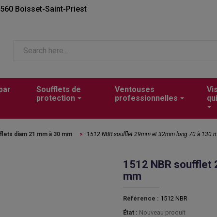
2560 Boisset-Saint-Priest
par
Soufflets de
Ventouses
Vi
protection
professionnelles
qu
flets diam 21 mm à 30 mm
>
1512 NBR soufflet 29mm et 32mm long 70 à 130
1512 NBR soufflet
mm
Référence :
1512 NBR
État :
Nouveau produit