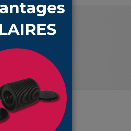
Prix unitaire TTC
51,58 €
47,77 €
44,82 €
37,62 €
ce soufflet !