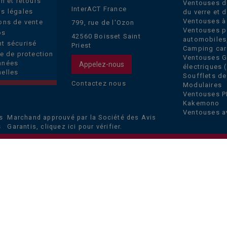
on et retours
Ventouses d
InterACT France
s légales
du verre et 
Ventouses à
ons de vente
799, rue de l'Ozon
Ventouses p
os
42560 Boisset Saint
automobiles
t sécurisé
Priest
Camping car
ue de protection
Ventouses 
nnées
Appelez-nous
électriques (
elles
Soufflets de
Contactez nous
Modulaires
Ventouses P
Kakemono
Ventouses a
Marchand approuvé par la Société des Avis
Garantis,
cliquez ici pour vérifier
.