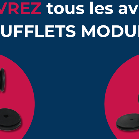
Quantité
Prix unitaire HT
ng 70 à 130 mm
1
42,98 €
ng 70 à 130 mm
10
39,81 €
ng 70 à 130 mm
25
37,35 €
ng 70 à 130 mm
50
31,35 €
s de commander les colliers de serrage correspondant à 