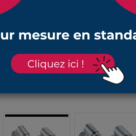
c ouvertures de 29mm et de 32mm pour protéger des pièces de la 
mée 130 mm et hors tout au repos 150 mm
arbures et utilisable aux températures entre 30° C et + 100°C
rage adaptés à la fixation de ce soufflet
en suivant ce lien