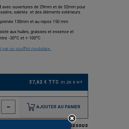
R
avec ouvertures de 29mm et de 32mm pour
ssière, saletés et des éléments extérieurs
mprimée 130mm et au repos 150 mm
ésiste aux huiles, graisses et essence et
entre -30°C et + 100°C
 par un soufflet modulaire
37,62 € TTC
31,35 € HT
AJOUTER AU PANIER
Prix dégressifs voir ci-dessous