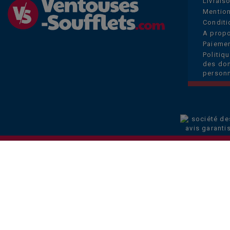
Livrais
Mention
Conditi
A prop
Paiemen
Politiq
des do
personn