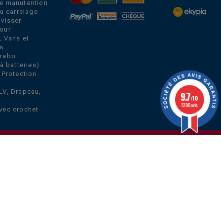
e manutention
du carrelage
 visser
our
, Vans et
s
Grabo
à batteries)
 Protection
LV, Drapeau,
9.7
/10
1280 avis
vec crochet