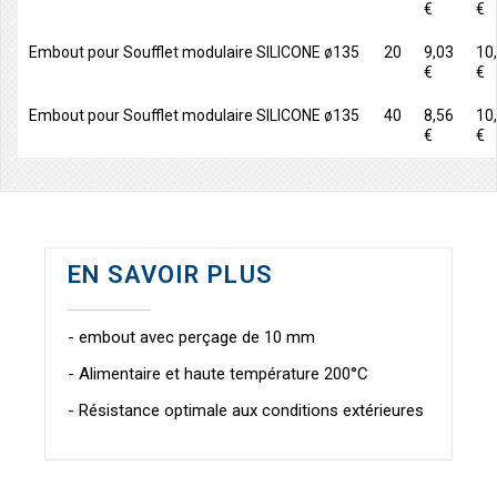
€
€
Embout pour Soufflet modulaire SILICONE ø135
20
9,03
10
€
€
Embout pour Soufflet modulaire SILICONE ø135
40
8,56
10
€
€
EN SAVOIR PLUS
- embout avec perçage de 10 mm
- Alimentaire et haute température 200°C
- Résistance optimale aux conditions extérieures