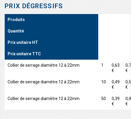
PRIX DÉGRESSIFS
Produits
Quantité
Prix unitaire HT
Prix unitaire TTC
Collier de serrage diamètre 12 à 22mm
1
0,63
0,
€
€
Collier de serrage diamètre 12 à 22mm
10
0,49
0,
€
€
Collier de serrage diamètre 12 à 22mm
50
0,39
0,
€
€