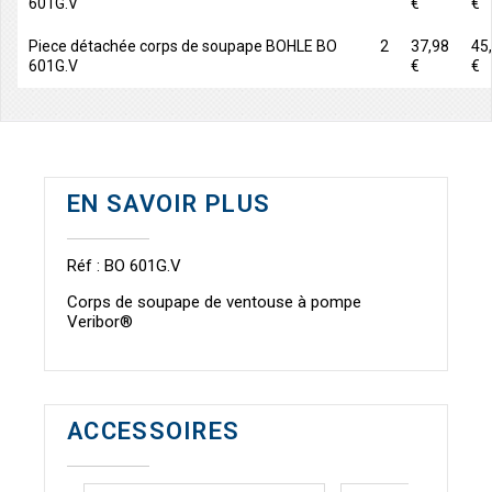
601G.V
€
€
Piece détachée corps de soupape BOHLE BO
2
37,98
45
601G.V
€
€
EN SAVOIR PLUS
Réf : BO 601G.V
Corps de soupape de ventouse à pompe
Veribor®
ACCESSOIRES