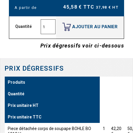
45,58 € TTC
37,98 € HT
A partir de
AJOUTER AU PANIER
Quantité
Prix dégressifs voir ci-dessous
PRIX DÉGRESSIFS
Produits
Quantité
Prix unitaire HT
Prix unitaire TTC
Piece détachée corps de soupape BOHLE BO
1
42,20
50